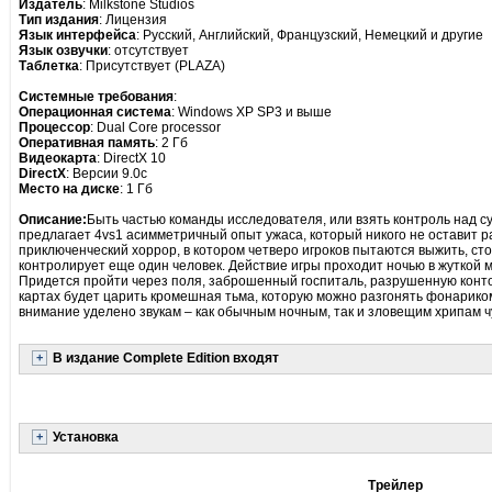
Издатель
: Milkstone Studios
Тип издания
: Лицензия
Язык интерфейса
: Русский, Английский, Французский, Немецкий и другие
Язык озвучки
: отсутствует
Таблетка
: Присутствует (PLAZA)
Системные требования
:
Операционная система
: Windows XP SP3 и выше
Процессор
: Dual Core processor
Оперативная память
: 2 Гб
Видеокарта
: DirectX 10
DirectX
: Версии 9.0c
Место на диске
: 1 Гб
Описание:
Быть частью команды исследователя, или взять контроль над су
предлагает 4vs1 асимметричный опыт ужаса, который никого не оставит ра
приключенческий хоррор, в котором четверо игроков пытаются выжить, сто
контролирует еще один человек. Действие игры проходит ночью в жуткой
Придется пройти через поля, заброшенный госпиталь, разрушенную конто
картах будет царить кромешная тьма, которую можно разгонять фонари
внимание уделено звукам – как обычным ночным, так и зловещим хрипам 
В издание Complete Edition входят
Установка
Трейлер