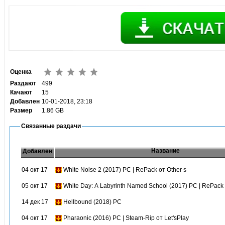
Оценка
Раздают
499
Качают
15
Добавлен
10-01-2018, 23:18
Размер
1.86 GB
Связанные раздачи
Название
Добавлен
04 окт 17
White Noise 2 (2017) PC | RePack от Other s
05 окт 17
White Day: A Labyrinth Named School (2017) PC | RePack 
14 дек 17
Hellbound (2018) PC
04 окт 17
Pharaonic (2016) PC | Steam-Rip от Let'sPlay