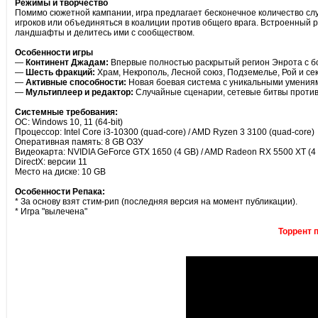
Режимы и творчество
Помимо сюжетной кампании, игра предлагает бесконечное количество сл
игроков или объединяться в коалиции против общего врага. Встроенный 
ландшафты и делитесь ими с сообществом.
Особенности игры
—
Континент Джадам:
Впервые полностью раскрытый регион Энрота с б
—
Шесть фракций:
Храм, Некрополь, Лесной союз, Подземелье, Рой и се
—
Активные способности:
Новая боевая система с уникальными умениям
—
Мультиплеер и редактор:
Случайные сценарии, сетевые битвы против и
Системные требования:
ОС: Windows 10, 11 (64-bit)
Процессор: Intel Core i3-10300 (quad-core) / AMD Ryzen 3 3100 (quad-core)
Оперативная память: 8 GB ОЗУ
Видеокарта: NVIDIA GeForce GTX 1650 (4 GB) / AMD Radeon RX 5500 XT (4 GB
DirectX: версии 11
Место на диске: 10 GB
Особенности Репака:
* За основу взят стим-рип (последняя версия на момент публикации).
* Игра "вылечена"
Торрент 