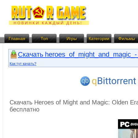
Главная
Топ
Игры
Категории
Фильмы
Скачать heroes_of_might_and_magic_-_
Как тут качать?
Скачать Heroes of Might and Magic: Olden Era
бесплатно