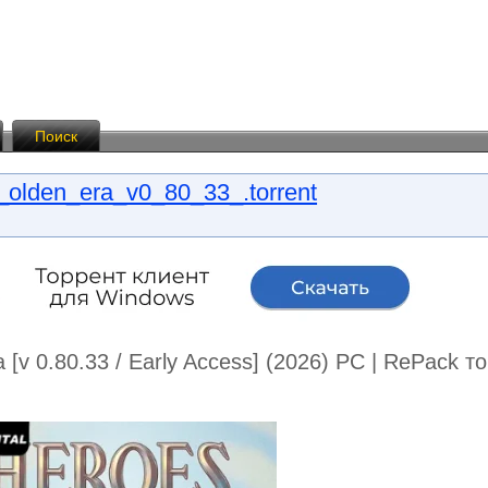
Поиск
olden_era_v0_80_33_.torrent
 [v 0.80.33 / Early Access] (2026) PC | RePack 