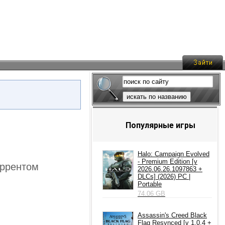
искать по названию
Популярные игры
Halo: Campaign Evolved
- Premium Edition [v
торрентом
2026.06.26.1097863 +
DLCs] (2026) PC |
Portable
74.06 GB
Assassin's Creed Black
Flag Resynced [v 1.0.4 +