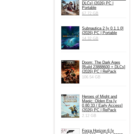
DLCs] (2026) PC |
Portable
67.72 GB
Subnautica 2 [v 0.1.1.0]
(2026) PC | Portable
14.32 GB
Doom: The Dark Ages
[Build 23888600 + DLCs]
(2026) PC | RePack
106.54 GB
Heroes of Might and
Magic: Olden Era [v
0.80.33 / Early Access]
(2026) PC | RePack
2.12 GB
Forza Horizon 6 [v