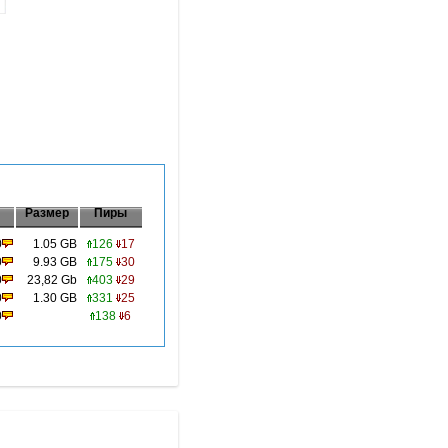
Размер
Пиры
0
1.05 GB
126
17
0
9.93 GB
175
30
0
23,82 Gb
403
29
0
1.30 GB
331
25
0
138
6