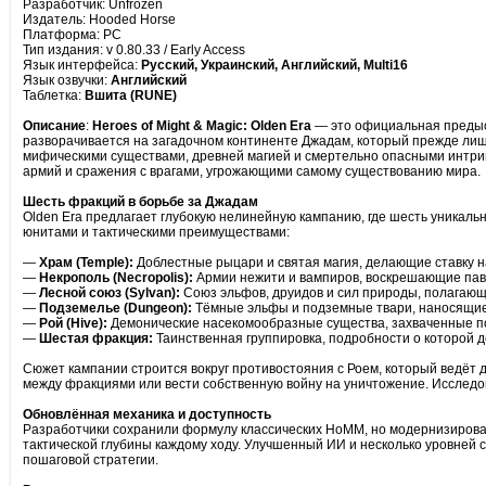
Разработчик: Unfrozen
Издатель: Hooded Horse
Платформа: PC
Тип издания: v 0.80.33 / Early Access
Язык интерфейса:
Русский, Украинский, Английский, Multi16
Язык озвучки:
Английский
Таблетка:
Вшита (RUNE)
Описание
:
Heroes of Might & Magic: Olden Era
— это официальная предыс
разворачивается на загадочном континенте Джадам, который прежде лиш
мифическими существами, древней магией и смертельно опасными интрига
армий и сражения с врагами, угрожающими самому существованию мира.
Шесть фракций в борьбе за Джадам
Olden Era предлагает глубокую нелинейную кампанию, где шесть уникальн
юнитами и тактическими преимуществами:
—
Храм (Temple):
Доблестные рыцари и святая магия, делающие ставку н
—
Некрополь (Necropolis):
Армии нежити и вампиров, воскрешающие пав
—
Лесной союз (Sylvan):
Союз эльфов, друидов и сил природы, полагающи
—
Подземелье (Dungeon):
Тёмные эльфы и подземные твари, наносящие 
—
Рой (Hive):
Демонические насекомообразные существа, захваченные по
—
Шестая фракция:
Таинственная группировка, подробности о которой д
Сюжет кампании строится вокруг противостояния с Роем, который ведёт
между фракциями или вести собственную войну на уничтожение. Исследо
Обновлённая механика и доступность
Разработчики сохранили формулу классических HoMM, но модернизировали
тактической глубины каждому ходу. Улучшенный ИИ и несколько уровней с
пошаговой стратегии.