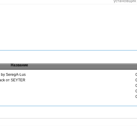
Название
k by SeregA-Lus
ePack от SEYTER