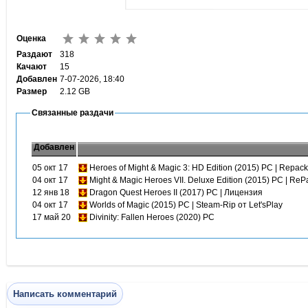
Оценка
Раздают
318
Качают
15
Добавлен
7-07-2026, 18:40
Размер
2.12 GB
Связанные раздачи
Добавлен
05 окт 17
Heroes of Might & Magic 3: HD Edition (2015) PC | Repac
04 окт 17
Might & Magic Heroes VII. Deluxe Edition (2015) PC | R
12 янв 18
Dragon Quest Heroes II (2017) PC | Лицензия
04 окт 17
Worlds of Magic (2015) PC | Steam-Rip от Let'sРlay
17 май 20
Divinity: Fallen Heroes (2020) PC
Написать комментарий