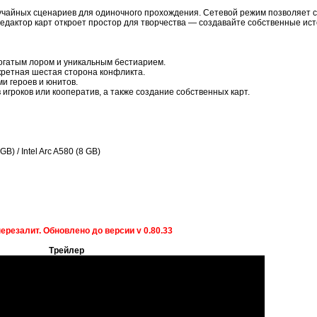
учайных сценариев для одиночного прохождения. Сетевой режим позволяет с
редактор карт откроет простор для творчества — создавайте собственные ис
огатым лором и уникальным бестиарием.
кретная шестая сторона конфликта.
и героев и юнитов.
гроков или кооператив, а также создание собственных карт.
) / Intel Arc A580 (8 GB)
перезалит. Обновлено до версии v 0.80.33
Трейлер