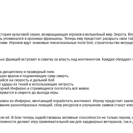
тория культовой серии, возвращающая игроков в волшебный мир Энрота. Вп
ь упоминался в хрониках франшизы. Теперь ему предстоит раскрыть свои т
ми. Игроков ждут знакомые гексагональные поля боя, строительство могуще
ых фракций вступают в схватку за власть над континентом. Каждая обладает
а дисциплину и праведный гнев.
ших врагов и подчиняющие саму смерть.
йся на скорость и дальний бой.
удары из теней и использующие хитрость.
рчей Инферно и стремящиеся поглотить всё живое.
ержатся в секрете до выхода игры.
 демон из Инферно, мечтающий поработить континент. Игроку предстоит зак
вание разнообразных локаций, сбор ресурсов и улучшение замков станут клю
 её. В бою теперь задействованы активные способности не только героев, н
ложности делают игру привлекательной как для хардкорных ветеранов, так и 