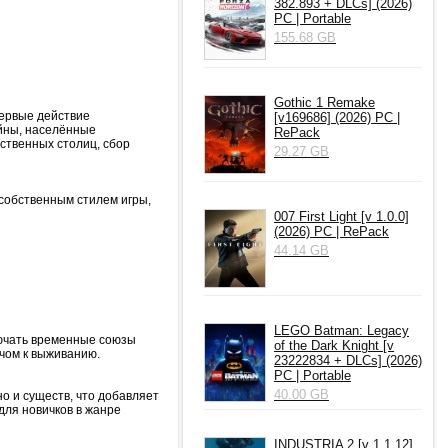
382.893 + DLCs] (2026)
PC | Portable
155.68 GB
Gothic 1 Remake
ервые действие
[v169686] (2026) PC |
айны, населённые
RePack
ственных столиц, сбор
29.27 GB
 собственным стилем игры,
007 First Light [v 1.0.0]
(2026) PC | RePack
44.14 GB
LEGO Batman: Legacy
лючать временные союзы
of the Dark Knight [v
чом к выживанию.
23222834 + DLCs] (2026)
PC | Portable
40.00 GB
о и существ, что добавляет
для новичков в жанре
INDUSTRIA 2 [v 1.1.12]