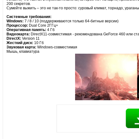
200 секретов.
Сумейте выжить – это не так-то просто: суровый климат, торнадо, урага
Cистемные требования:
Windows:
7 / 8 / 10 (поддерживаются только 64-битные версии)
Процессор:
Dual Core 2ГГц+
Оперативная память:
4 Гб
Видеокарта:
DirectX11-совместимая - рекомендована GeForce 460 или с
DirectX:
Version 11
Жесткий диск:
10 Гб
Звуковая карта:
Windows-совместимая
Мышь, клавиатура