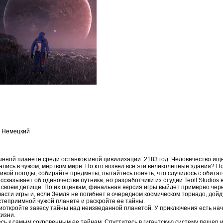
, Немецкий
ынной планете среди останков иной цивилизации. 2183 год. Человечество ищ
ались в чужом, мертвом мире. Но кто возвел все эти великолепные здания? 
ивой погоды, собирайте предметы, пытайтесь понять, что случилось с обитат
ассказывает об одиночестве путника, но разработчики из студии Teotl Studios
 своем детище. По их оценкам, финальная версия игры выйдет примерно чере
сти игры и, если Земля не погибнет в очередном космическом торнадо, дойд
степриимной чужой планете и раскройте ее тайны.
откройте завесу тайны над неизведанной планетой. У приключения есть нача
изни.
тесь к самым сокровенным ее тайнам. Спуститесь в гигантскую систему пещер