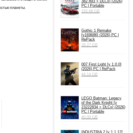
382.893 + DLCs] (2026)
PC | Portable
ностью планеты.
155.68 GB
Gothic 1 Remake
[v169686] (2026) PC |
RePack
29.27 GB
007 First Light [v 1.0.0]
(2026) PC | RePack
44.14 GB
LEGO Batman: Legacy
of the Dark Knight [v
23222834 + DLCs] (2026)
PC | Portable
40.00 GB
INDUSTRIA 2 [v 1.1.12]