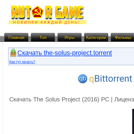
Главная
Топ
Игры
Категории
Фильмы
Скачать the-solus-project.torrent
Как тут качать?
Скачать The Solus Project (2016) PC | Лице