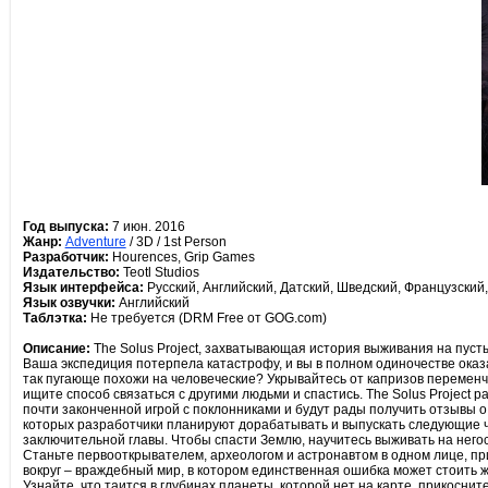
Год выпуска:
7 июн. 2016
Жанр:
Adventure
/ 3D / 1st Person
Разработчик:
Hourences, Grip Games
Издательство:
Teotl Studios
Язык интерфейса:
Русский, Английский, Датский, Шведский, Французский
Язык озвучки:
Английский
Таблэтка:
Не требуется (DRM Free от GOG.com)
Описание:
The Solus Project, захватывающая история выживания на пуст
Ваша экспедиция потерпела катастрофу, и вы в полном одиночестве оказ
так пугающе похожи на человеческие? Укрывайтесь от капризов переменч
ищите способ связаться с другими людьми и спастись. The Solus Project р
почти законченной игрой с поклонниками и будут рады получить отзывы о
которых разработчики планируют дорабатывать и выпускать следующие ча
заключительной главы. Чтобы спасти Землю, научитесь выживать на него
Станьте первооткрывателем, археологом и астронавтом в одном лице, при
вокруг – враждебный мир, в котором единственная ошибка может стоить ж
Узнайте, что таится в глубинах планеты, которой нет на карте, прикосни