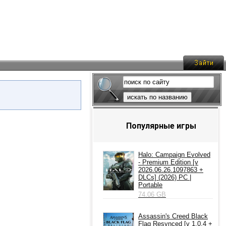
искать по названию
Популярные игры
Halo: Campaign Evolved
- Premium Edition [v
2026.06.26.1097863 +
DLCs] (2026) PC |
Portable
74.06 GB
Assassin's Creed Black
Flag Resynced [v 1.0.4 +