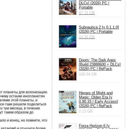
DLCs] (2026) PC |
Portable
67.72 GB
Subnautica 2 [v 0.1.1.0]
(2026) PC | Portable
14.32 GB
Doom: The Dark Ages
[Build 23888600 + DLCs]
(2026) PC | RePack
106.54 GB
ет планеты для колонизации.
Heroes of Might and
Почему останки инопланетян
Magic: Olden Era [v
елями этой планеты, и
0.80.33 / Early Access]
 все-таки решили поделиться
(2026) PC | RePack
з три месяца, в течение
2.12 GB
ут таким образом до
ло и конец, но помните, что
Forza Horizon 6 [v
 и катакомб и отыщите более