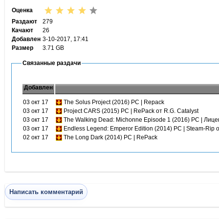
Оценка
Раздают
279
Качают
26
Добавлен
3-10-2017, 17:41
Размер
3.71 GB
Связанные раздачи
Добавлен
03 окт 17
The Solus Project (2016) PC | Repack
03 окт 17
Project CARS (2015) PC | RePack от R.G. Catalyst
03 окт 17
The Walking Dead: Michonne Episode 1 (2016) PC | Лиц
03 окт 17
Endless Legend: Emperor Edition (2014) PC | Steam-Rip о
02 окт 17
The Long Dark (2014) PC | RePack
Написать комментарий