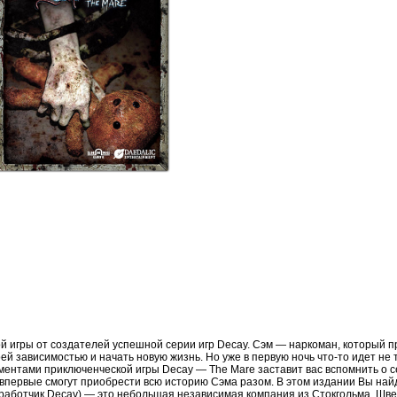
 игры от создателей успешной серии игр Decay. Сэм — наркоман, который п
й зависимостью и начать новую жизнь. Но уже в первую ночь что-то идет не т
нтами приключенческой игры Decay — The Mare заставит вас вспомнить о сер
гроки впервые смогут приобрести всю историю Сэма разом. В этом издании Вы на
азработчик Decay) — это небольшая независимая компания из Стокгольма, Шв