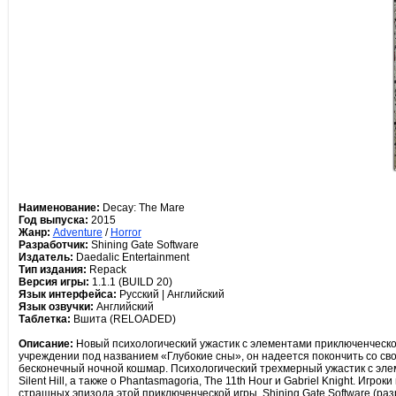
Наименование:
Decay: The Mare
Год выпуска:
2015
Жанр:
Adventure
/
Horror
Разработчик:
Shining Gate Software
Издатель:
Daedalic Entertainment
Тип издания:
Repack
Версия игры:
1.1.1 (BUILD 20)
Язык интерфейса:
Русский | Английский
Язык озвучки:
Английский
Таблетка:
Вшита (RELOADED)
Описание:
Новый психологический ужастик с элементами приключенческой
учреждении под названием «Глубокие сны», он надеется покончить со свое
бесконечный ночной кошмар. Психологический трехмерный ужастик с элеме
Silent Hill, а также о Phantasmagoria, The 11th Hour и Gabriel Knight. И
страшных эпизода этой приключенческой игры. Shining Gate Software (р