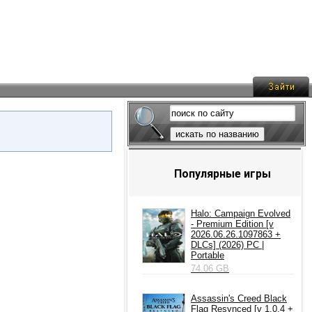
искать по названию
Популярные игры
Halo: Campaign Evolved
- Premium Edition [v
2026.06.26.1097863 +
DLCs] (2026) PC |
Portable
74.06 GB
Assassin's Creed Black
Flag Resynced [v 1.0.4 +