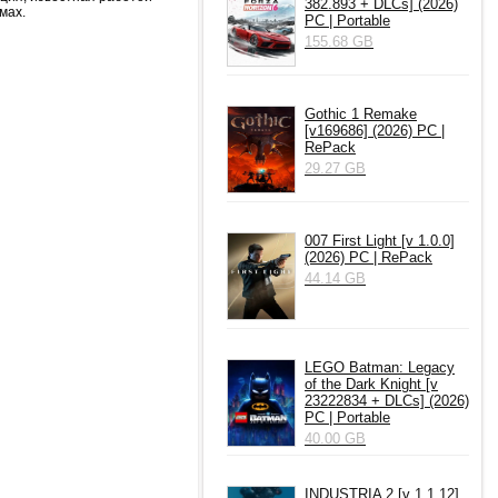
382.893 + DLCs] (2026)
мах.
PC | Portable
155.68 GB
Gothic 1 Remake
[v169686] (2026) PC |
RePack
29.27 GB
007 First Light [v 1.0.0]
(2026) PC | RePack
44.14 GB
LEGO Batman: Legacy
of the Dark Knight [v
23222834 + DLCs] (2026)
PC | Portable
40.00 GB
INDUSTRIA 2 [v 1.1.12]