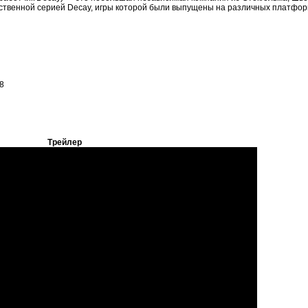
ей собственной серией Decay, игры которой были выпущены на различных платфор
8
Трейлер