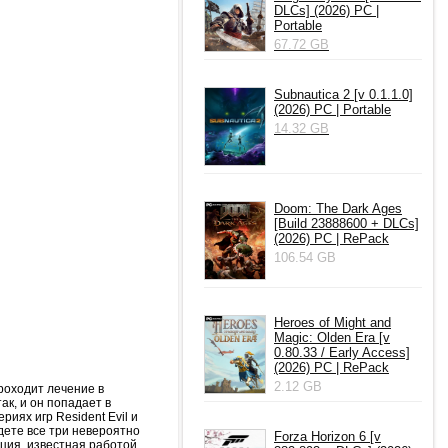
DLCs] (2026) PC |
Portable
67.72 GB
Subnautica 2 [v 0.1.1.0]
(2026) PC | Portable
14.32 GB
Doom: The Dark Ages
[Build 23888600 + DLCs]
(2026) PC | RePack
106.54 GB
Heroes of Might and
Magic: Olden Era [v
0.80.33 / Early Access]
(2026) PC | RePack
2.12 GB
роходит лечение в
ак, и он попадает в
иях игр Resident Evil и
йдете все три невероятно
Forza Horizon 6 [v
еция, известная работой