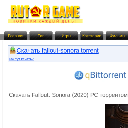
Главная
Топ
Игры
Категории
Фильмы
Скачать fallout-sonora.torrent
Как тут качать?
Скачать Fallout: Sonora (2020) PC торренто