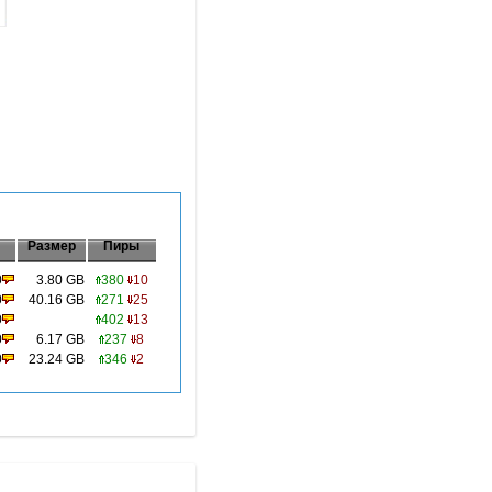
Размер
Пиры
0
3.80 GB
380
10
0
40.16 GB
271
25
0
402
13
0
6.17 GB
237
8
0
23.24 GB
346
2