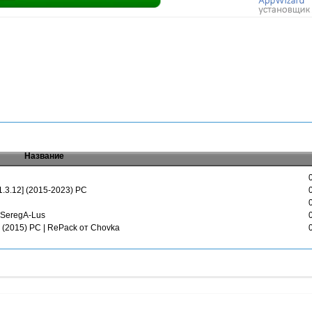
Название
 1.3.12] (2015-2023) PC
y SeregA-Lus
s] (2015) PC | RePack от Chovka