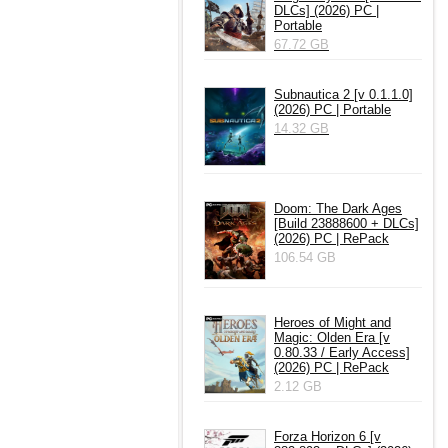
DLCs] (2026) PC |
Portable
67.72 GB
Subnautica 2 [v 0.1.1.0]
(2026) PC | Portable
14.32 GB
Doom: The Dark Ages
[Build 23888600 + DLCs]
(2026) PC | RePack
106.54 GB
Heroes of Might and
Magic: Olden Era [v
0.80.33 / Early Access]
(2026) PC | RePack
2.12 GB
Forza Horizon 6 [v