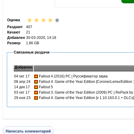
Оценка
Раздают
407
Качают
21
Добавлен
30-03-2020, 14:18
Размер
1.86 GB
Связанные раздачи
Добавлен
04 окт 17
Fallout 4 (2016) PC | Руссификатор звука
08 апр 24
Fallout 4: Game of the Year Edition [CoronerLemurEdition
14 дек 17
Fallout 5
03 окт 17
Fallout 3: Game of the Year Edition (2009) PC | RePack b
29 ноя 23
Fallout 4: Game of the Year Edition [v 1.10.163.0.1 + DLC
Написать комментарий