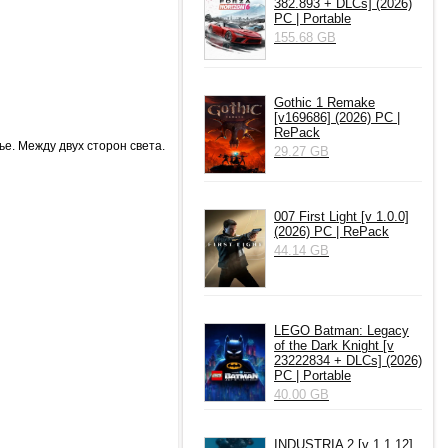
382.893 + DLCs] (2026)
PC | Portable
155.68 GB
Gothic 1 Remake
[v169686] (2026) PC |
RePack
ье. Между двух сторон света.
29.27 GB
007 First Light [v 1.0.0]
(2026) PC | RePack
44.14 GB
LEGO Batman: Legacy
of the Dark Knight [v
23222834 + DLCs] (2026)
PC | Portable
40.00 GB
INDUSTRIA 2 [v 1.1.12]