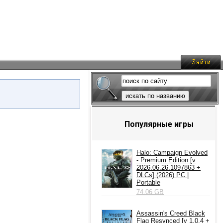
искать по названию
Популярные игры
Halo: Campaign Evolved
- Premium Edition [v
2026.06.26.1097863 +
DLCs] (2026) PC |
Portable
74.06 GB
Assassin's Creed Black
Flag Resynced [v 1.0.4 +