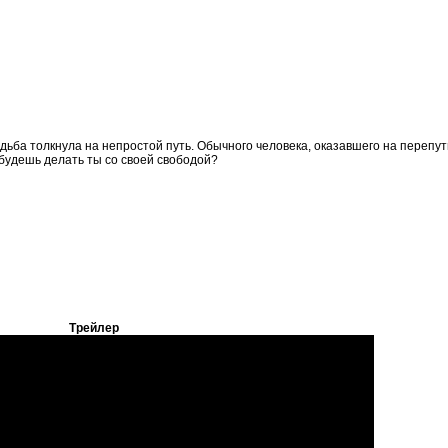
судьба толкнула на непростой путь. Обычного человека, оказавшего на перепут
будешь делать ты со своей свободой?
Трейлер