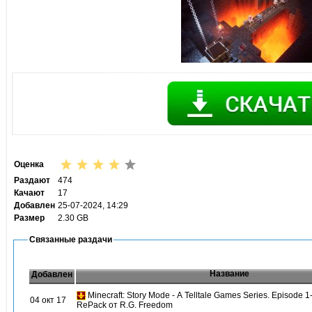
Оценка
Раздают
474
Качают
17
Добавлен
25-07-2024, 14:29
Размер
2.30 GB
Связанные раздачи
Название
Добавлен
Minecraft: Story Mode - A Telltale Games Series. Episode 1
04 окт 17
RePack от R.G. Freedom