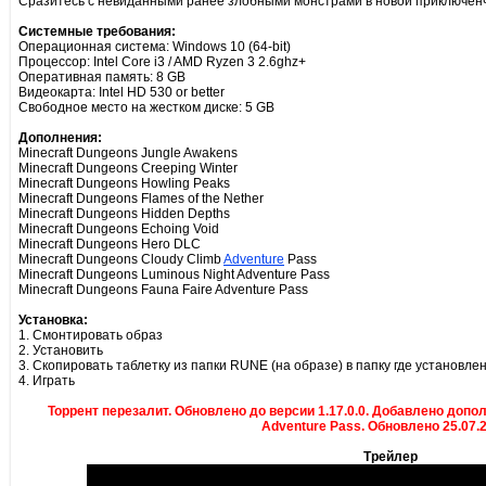
Сразитесь с невиданными ранее злобными монстрами в новой приключенчес
Системные требования:
Операционная система: Windows 10 (64-bit)
Процессор: Intel Core i3 / AMD Ryzen 3 2.6ghz+
Оперативная память: 8 GB
Видеокарта: Intel HD 530 or better
Свободное место на жестком диске: 5 GB
Дополнения:
Minecraft Dungeons Jungle Awakens
Minecraft Dungeons Creeping Winter
Minecraft Dungeons Howling Peaks
Minecraft Dungeons Flames of the Nether
Minecraft Dungeons Hidden Depths
Minecraft Dungeons Echoing Void
Minecraft Dungeons Hero DLC
Minecraft Dungeons Cloudy Climb
Adventure
Pass
Minecraft Dungeons Luminous Night Adventure Pass
Minecraft Dungeons Fauna Faire Adventure Pass
Установка:
1. Смонтировать образ
2. Установить
3. Скопировать таблетку из папки RUNE (на образе) в папку где установле
4. Играть
Торрент перезалит. Обновлено до версии 1.17.0.0. Добавлено допол
Adventure Pass. Обновлено 25.07.2
Трейлер