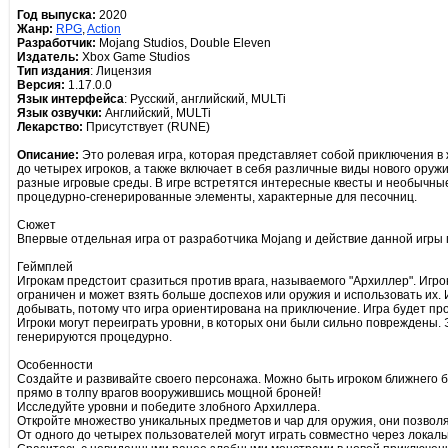
Год выпуска:
2020
Жанр:
RPG
,
Action
Разработчик:
Mojang Studios, Double Eleven
Издатель:
Xbox Game Studios
Тип издания
: Лицензия
Версия:
1.17.0.0
Язык интерфейса
: Русский, aнглийский, MULTi
Язык озвучки:
Английский, MULTi
Лекарство:
Присутствует (RUNE)
Описание:
Это ролевая игра, которая представляет собой приключения в 
до четырех игроков, а также включает в себя различные виды нового оружи
разные игровые среды. В игре встретятся интересные квесты и необычные
процедурно-сгенерированные элементы, характерные для песочниц.
Сюжет
Впервые отдельная игра от разработчика Mojang и действие данной игры п
Геймплей
Игрокам предстоит сразиться против врага, называемого "Архиллер". Игрок
ограничен и может взять больше доспехов или оружия и использовать их. 
добывать, потому что игра ориентирована на приключение. Игра будет прох
Игроки могут переиграть уровни, в которых они были сильно повреждены. 
генерируются процедурно.
Особенности
Создайте и развивайте своего персонажа. Можно быть игроком ближнего б
прямо в толпу врагов вооружившись мощной броней!
Исследуйте уровни и победите злобного Архиллера.
Откройте множество уникальных предметов и чар для оружия, они позволя
От одного до четырех пользователей могут играть совместно через локаль