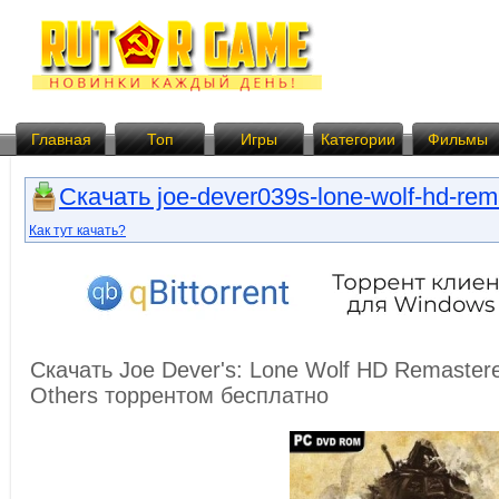
Главная
Топ
Игры
Категории
Фильмы
Скачать joe-dever039s-lone-wolf-hd-rema
Как тут качать?
Скачать Joe Dever's: Lone Wolf HD Remastere
Others торрентом бесплатно