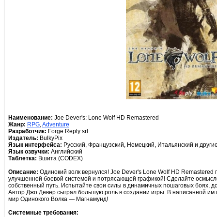
Наименование:
Joe Dever's: Lone Wolf HD Remastered
Жанр:
RPG
,
Adventure
Разработчик:
Forge Reply srl
Издатель:
BulkyPix
Язык интерфейса:
Русский, Французский, Немецкий, Итальянский и други
Язык озвучки:
Английский
Таблетка:
Вшита (CODEX)
Описание:
Одинокий волк вернулся! Joe Dever's Lone Wolf HD Remastered 
улучшенной боевой системой и потрясающей графикой! Сделайте осмысл
собственный путь. Испытайте свои силы в динамичных пошаговых боях, д
Автор Джо Девер сыграл большую роль в создании игры. В написанной им 
мир Одинокого Волка — Магнамунд!
Cистемные требования: