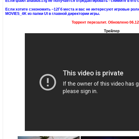
Если файл anadius.cfg не получается отредактировать - снимите в его 
Если хотите сэкономить ~12Гб места и вас не интересуют игровые ролик
MOVIES_4K из папки UI в главной директории игры.
Торрент перезалит. Обновлено 06.12.
Трейлер