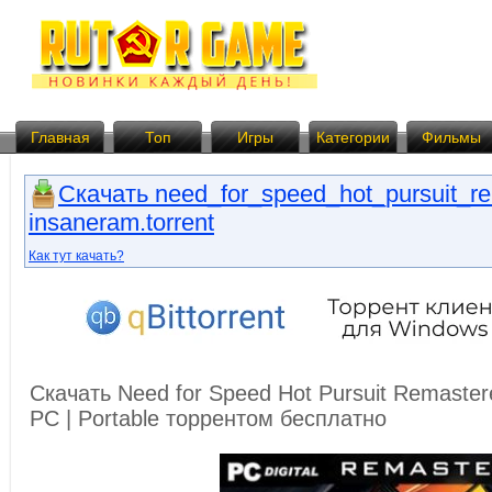
Главная
Топ
Игры
Категории
Фильмы
Скачать need_for_speed_hot_pursuit_re
insaneram.torrent
Как тут качать?
Скачать Need for Speed Hot Pursuit Remastere
PC | Portable торрентом бесплатно