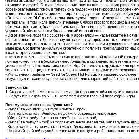
своими друзьями в захватывающих погонях и гонках, а также автоматичес
активности друзей. Эта динамично подстраивающаяся система разработа
соревновательных гонок, и теперь она поддерживает кроссплатформенну
многопользовательский режим — играйте с друзьями, используя любую у
• Включены все DLC и добавлены новые улучшения — Сразу же после вых
материалы, в том числе дополнительные 6 часов игрового процесса и бол
обтяжки, цвета авто, более стабильная работа игры, обновленные фоторе
улучшений обеспечат вам более полный игровой опыт.
• Экзотические модели с собственным арсеналом — Разъезжайте на самы
обе стороны закона. Ловите нарушителей на суперскоростных полицейск
тактическим арсеналом, или станьте элитным гонщиком и уравняйте прав
маневры. Создайте уникальную стратегию и получите преимущество над со
какую сторону закона находитесь!
• Погоня и побег — Благодаря отлично проработанной одиночной карьере
полицейского, так и в безбашенного гонщика, а органично вплетенный мн
уникальный опыт во всех типах гонок. Играйте вместе с друзьями или про
зарабатывать награды, открывать новые машины, оружие и оборудование
• Улучшенная графика — Need for Speed Hot Pursuit Remastered сохраняе
визуальную и техническую составляющие для корректной работы на совре
Запуск игры
1. Скачать в любое место на вашем диске (главное чтобы на пути к папке 
2. Запуск игры с файла NFS11Remastered.exe в главной директории игры
Почему игра может не запускаться?
- Убирайте кириллицу из пути к папке с игрой,
- Имя пользователя Windows не должно содержать кириллицу,
- Убирайте атрибут "только чтение" с папки с игрой,
- Убирайте папку с игрой из торрент-клиента, перед тем как запускать игру,
- Выключайте антивирус, т.к. он может блокировать запуск исполняемых и
- На самый крайний случай - перекачайте папку с игрой полностью, по ново