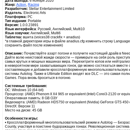
Дата выхода:
6 ноября 2020
Жанр:
Action
,
Racing
Разработчик:
Stellar Entertainment Limited
Издатель
: Electronic Arts
Платформа:
PC
Тип издания
: Portable
Версия:
1.0.0.23891
Язык интерфейса
: Русский, Английский, Multi10
Язык озвучки:
Английский, Multi6
Таблетка:
вшита (voices38 crackfix + anadius)
*в главной директории игры в файле anadius.cfg изменить строку Languag
сохранить файл после изменения)
Описание:
Почувствуйте азарт погони и получите настоящий драйв в Need 
Дайте волю неистовой жажде скорости — примерьте на себя роль преступн
самых крутых и мощных машинах мира. Перехитрите копов или нейтрализ
в невероятном мире захватывающих гонок, где можно состязаться вместе 
составляющую и добавили кроссплатформенную многопользовательскую иг
системы Autolog. Также в Ultimate Edition входят все DLC — это самая пол
Games. Пора вновь броситься в погоню.
Системные требования:
ОС: WIndows 10 (64-bit)
Процессор: (AMD) Phenom II X4 965 or equivalent (Intel) Corei3-2120 or equiv
Оперативная память: 8 GB ОЗУ
Видеокарта: (AMD) Radeon HD5750 or equivalent (Nvidia) GeForce GTS 450 o
DirectX: Версии 11
Место на диске: 45 GB
Особенности игры:
• Кроссплатформенный многопользовательский режим и Autolog — Безрасс
County, участвуя в поистине будоражащих гонках. Революционная система 