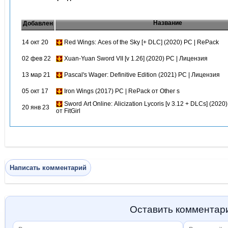
Название
Добавлен
14 окт 20
Red Wings: Aces of the Sky [+ DLC] (2020) PC | RePack
02 фев 22
Xuan-Yuan Sword VII [v 1.26] (2020) PC | Лицензия
13 мар 21
Pascal's Wager: Definitive Edition (2021) PC | Лицензия
05 окт 17
Iron Wings (2017) PC | RePack от Other s
Sword Art Online: Alicization Lycoris [v 3.12 + DLCs] (202
20 янв 23
от FitGirl
Написать комментарий
Оставить комментар