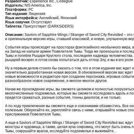
Разработчик:
Experience Inc., Codeglue
Издатель:
NIS America, Inc.
Платформа:
PC
Тип издания
: Лицензия
Язык интерфейса:
Английский, Японский
Язык озвучки
: Отсутствует
Таблетка
: Присутствует (DARKSiDERS)
Описание:
Saviors of Sapphire Wings / Stranger of Sword City Revisited – э
и оригинальную версию игры, ставшей классикой, и новую, улучшенную в
События игры происходят на просторах фэнтезийного необычного мира, в 
на Запад не напали армии Повелителя Тьмы. Тогда же произошла и послед
Тьмы и погибли Рыцари Круглого стола, последняя надежда человечества. Н
рыцарей воскрес и готов снова попытаться дать отпор Злу, и вы в его роли 
Ну а первым делом стоило бы сказать о том, что в этом издании вас ждет 
значительно доработанная новая версия. В обновленной версии вас ждет
новые возможности в редакторе при создании персонажа, игровые событи
разнообразное новое снаряжение, и многое-многое другое.
Начав же прохождение игры, вы сможете целиком и полностью погрузитьс
многочисленные подземелья, которые вы сможете исследовать вдоль и поп
придется сражаться, разные события, тонны диалогов, и не только.
А по ходу приключения вы сможете еще и союзниками обзавестись. Все он
полезным. Оберегайте их, укрепляйте связь с ними, открывайте новые сп
прислужников Повелителя Тьмы.
А еще в Saviors of Sapphire Wings / Stranger of Sword City Revisited вас ж
монстры и чудовища, а также, целая куча сокровищ, что могут быть очень
Тьмы, сокрушайте врагов, исследуйте подземелья и выживайте…