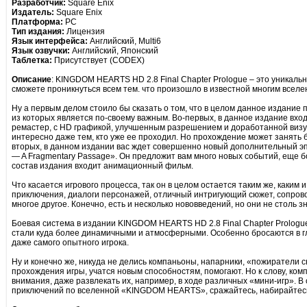
Разработчик:
Square Enix
Издатель:
Square Enix
Платформа:
PC
Тип издания:
Лицензия
Язык интерфейса:
Английский, Multi6
Язык озвучки:
Английский, Японский
Таблетка:
Присутствует (CODEX)
Описание
: KINGDOM HEARTS HD 2.8 Final Chapter Prologue – это уникальн
сможете проникнуться всем тем. что произошло в известной многим всел
Ну а первым делом стоило бы сказать о том, что в целом данное издание
из которых является по-своему важным. Во-первых, в данное издание входи
ремастер, с HD графикой, улучшенным разрешением и доработанной визу
интересно даже тем, кто уже ее проходил. Но прохождение может занять б
вторых, в данном издании вас ждет совершенно новый дополнительный эпи
— A Fragmentary Passage». Он предложит вам много новых событий, еще бо
состав издания входит анимационный фильм.
Что касается игрового процесса, так он в целом остается таким же, каким
приключения, диалоги персонажей, отличный интригующий сюжет, сопров
многое другое. Конечно, есть и несколько нововведений, но они не столь 
Боевая система в издании KINGDOM HEARTS HD 2.8 Final Chapter Prologue
стали куда более динамичными и атмосферными. Особенно бросаются в гл
даже самого опытного игрока.
Ну и конечно же, никуда не делись компаньоны, напарники, «пожиратели с
прохождения игры, учатся новым способностям, помогают. Но к слову, ко
внимания, даже развлекать их, например, в ходе различных «мини-игр». 
приключений по вселенной «KINGDOM HEARTS», сражайтесь, набирайтесь 