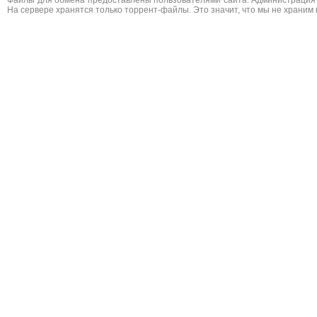
Файлы для обмена предоставлены пользователями сайта. Администрация н
На сервере хранятся только торрент-файлы. Это значит, что мы не храним