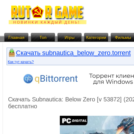
Главная
Топ
Игры
Категории
Фильмы
Скачать subnautica_below_zero.torrent
Как тут качать?
Скачать Subnautica: Below Zero [v 53872] (2
бесплатно