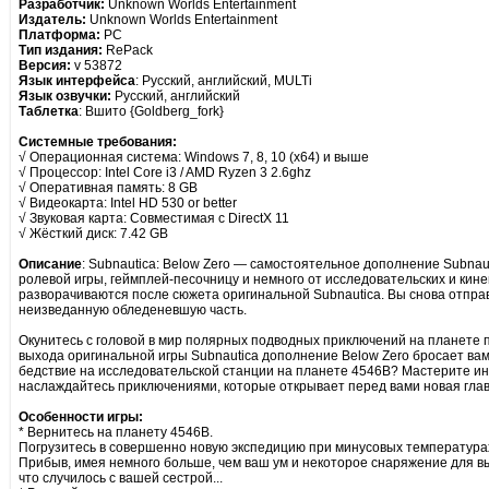
Разработчик:
Unknown Worlds Entertainment
Издатель:
Unknown Worlds Entertainment
Платформа:
PC
Тип издания:
RePack
Версия:
v 53872
Язык интерфейса
: Русский, английский, MULTi
Язык озвучки:
Русский, английский
Таблетка
: Вшито {Goldberg_fork}
Системные требования:
√ Операционная система: Windows 7, 8, 10 (x64) и выше
√ Процессор: Intel Core i3 / AMD Ryzen 3 2.6ghz
√ Оперативная память: 8 GB
√ Видеокарта: Intel HD 530 or better
√ Звуковая карта: Совместимая с DirectX 11
√ Жёсткий диск: 7.42 GB
Описание
: Subnautica: Below Zero — самостоятельное дополнение Subna
ролевой игры, геймплей-песочницу и немного от исследовательских и кин
разворачиваются после сюжета оригинальной Subnautica. Вы снова отправ
неизведанную обледеневшую часть.
Окунитесь с головой в мир полярных подводных приключений на планете 
выхода оригинальной игры Subnautica дополнение Below Zero бросает ва
бедствие на исследовательской станции на планете 4546B? Мастерите и
наслаждайтесь приключениями, которые открывает перед вами новая глава
Особенности игры:
* Вернитесь на планету 4546B.
Погрузитесь в совершенно новую экспедицию при минусовых температурах
Прибыв, имея немного больше, чем ваш ум и некоторое снаряжение для в
что случилось с вашей сестрой...