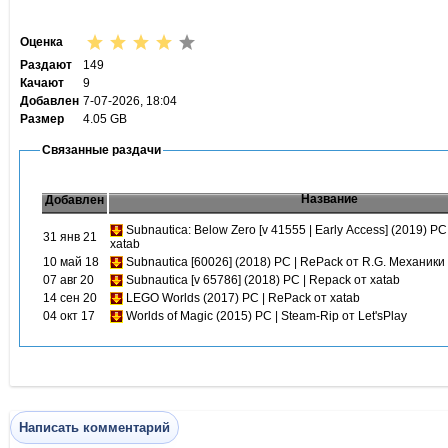
Оценка
Раздают
149
Качают
9
Добавлен
7-07-2026, 18:04
Размер
4.05 GB
Связанные раздачи
Название
Добавлен
Subnautica: Below Zero [v 41555 | Early Access] (2019) PC
31 янв 21
xatab
10 май 18
Subnautica [60026] (2018) PC | RePack от R.G. Механики
07 авг 20
Subnautica [v 65786] (2018) PC | Repack от xatab
14 сен 20
LEGO Worlds (2017) PC | RePack от xatab
04 окт 17
Worlds of Magic (2015) PC | Steam-Rip от Let'sРlay
Написать комментарий