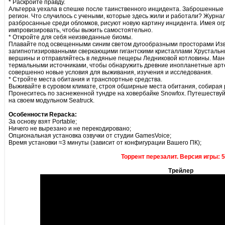
* Раскройте правду.
Альтерра уехала в спешке после таинственного инцидента. Заброшенные
регион. Что случилось с учеными, которые здесь жили и работали? Журна
разбросанные среди обломков, рисуют новую картину инцидента. Имея о
импровизировать, чтобы выжить самостоятельно.
* Откройте для себя неизведанные биомы.
Плавайте под освещенными синим светом дугообразными просторами Изв
загипнотизированными сверкающими гигантскими кристаллами Хрустальн
вершины и отправляйтесь в ледяные пещеры Ледниковой котловины. Ма
термальными источниками, чтобы обнаружить древние инопланетные арт
совершенно новые условия для выживания, изучения и исследования.
* Стройте места обитания и транспортные средства.
Выживайте в суровом климате, строя обширные места обитания, собирая 
Пронеситесь по заснеженной тундре на ховербайке Snowfox. Путешеству
на своем модульном Seatruck.
Особенности Repacka:
За основу взят Portable;
Ничего не вырезано и не перекодировано;
Опциональная установка озвучки от студии GamesVoice;
Время установки ≈3 минуты (зависит от конфигурации Вашего ПК);
Торрент перезалит. Версия игры: 5
Трейлер