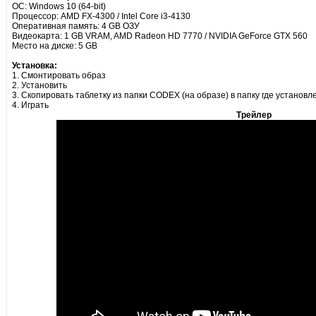
ОС: Windows 10 (64-bit)
Процессор: AMD FX-4300 / Intel Core i3-4130
Оперативная память: 4 GB ОЗУ
Видеокарта: 1 GB VRAM, AMD Radeon HD 7770 / NVIDIA GeForce GTX 560
Место на диске: 5 GB
Установка:
1. Смонтировать образ
2. Установить
3. Скопировать таблетку из папки CODEX (на образе) в папку где установл
4. Играть
Трейлер