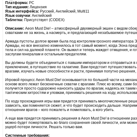
Платформа:
PC
Тип издания:
Лицензия
Язык интерфейса:
Русский, Английский, Multi11
Язык озвучки
: Английский
Таблетка:
Присутствует (CODEX)
Описание:
Aeon Must Die! – атмосферный двухмерный экшен с видом сбо
схватками не за жизнь, а насмерть, и предлагающий незабываемое путеш
Армада пустоты долгое время была под контролем грозного императора Э
Армады, но все внезапно изменилось в тот самый момент, когда Эона пред
тела и сил на далекой планете. Он выжил и теперь жаждет отмщения, и гот
заслугам генералам и остальным предателям.
Вы должны будете объединиться с павшим императором и отправиться в ж
приключение, в путешествие по галактике. Вам предстоит путешествовать 
врагами, изучать новые способности и расти, принимая попутно решения, 
Игровой процесс Aeon Must Die! основывается по большей части на механик
основе всего лежат бесконечные схватки с врагами. Плюс ко всему, сами бо
получится просто судорожно наносить удары по врагам, надеясь их таким 
тактическим хитростям и уловкам, принимать решения на ходу, использова
По ходу прохождения игры вам придется принимать многочисленные решен
зависеть, как поменяется сюжет, и что будет происходить дальше. Напри
отношении врагов – кого пожалеть и помиловать, а кого убить.
А еще вам придется принимать решения в Aeon Must Die! в отношении ра
можно будет пожертвовать во благо сохранения своей личности, или можн
ущерб потери личности. Решать только вам.
Системные требования: