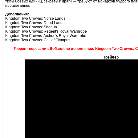
типы боевых единиц, секреты и враги — требуют от монархов мудрого пла
процветанию.
Дополнения:
Kingdom Two Crowns: Norse Lands
Kingdom Two Crowns: Dead Lands
Kingdom Two Crowns: Shogun
Kingdom Two Crowns: Regent's Royal Wardrobe
Kingdom Two Crowns: Archon's Royal Wardrobe
Kingdom Two Crowns: Call of Olympus
Торрент перезалит. Добавлено дополнение: Kingdom Two Crowns: Cal
Трейлер