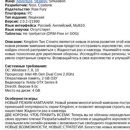
Жанр:
Adventure
,
Strategy
, Simulation
Разработчик:
Noio, Coatsink
Издательство
: Raw Fury
Платформа:
PC
Тип издания:
Лицензия
Версия:
2.0.2 r21980
Язык интерфейса
: Русский, Английский, Multi10
Язык озвучки
: Отсутствует
Таблетка:
Не требуется (DRM-Free от GOG)
Описание:
Kingdom Two Crowns является новым этапом развития этой изв
новом режиме кампании монархам придется отстраивать королевство, спос
найден способ расправиться с Жадностью раз и навсегда. Нанимайте но
новые технологии для укрепления обороны. Исследуйте новые регионы, ч
умело спрятанные секреты. Возвращайтесь в свое королевство и улучшайт
Системные требования:
ОС: Windows 7, 8, 10
Процессор: Intel 4th Gen Dual Core 2.0Ghz
Оперативная память: 2 GB ОЗУ
Видеокарта: Nvida GTX Series 8
DirectX: Версии 9.0c
Место на диске: 4 GB
Особенности игры:
НОВЫЙ РЕЖИМ КАМПАНИИ. Новый режим многоэтапной кампании построен
принесшей популярность серии Kingdom, и позволит монархам строить кор
нашествие Жадности раз и навсегда.
ДВЕ КОРОНЫ, ЧТОБ ПРАВИТЬ ВСЕМИ. Теперь вы не обязаны нераздельно 
своих хрупких плечах! Разрабатывайте стратегию и защищайте королевст
локальном или онлайн-режиме с возможностью свободного подключения и 
НОВЫЕ ВОЗМОЖНОСТИ, НОВЫЕ СТРАТЕГИИ. Богатство новых возможносте