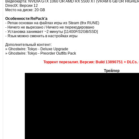
Видеокарта: NVIDIA GTX 1060 OR AMD RX 5500 XT (VRAM 6 GB OR HIGHER
DirectX: Версии 12
Место на диске: 20 GB
Особенности RePack'а
- Репак основан на файлах игры из Steam (thx RUNE)
- Ничего не вырезано / Ничего не перекодировано
- Установка занимает ~2 минуты [11400F/32GB/SSD]
- Язык можно сменить в настройках игры
Дополнительный контент:
» Ghostwire: Tokyo - Deluxe Upgrade
» Ghostwire: Tokyo - Preorder Outfits Pack
Торрент перезалит. Версия: Build 13890751 + DLCs.
Трейлер