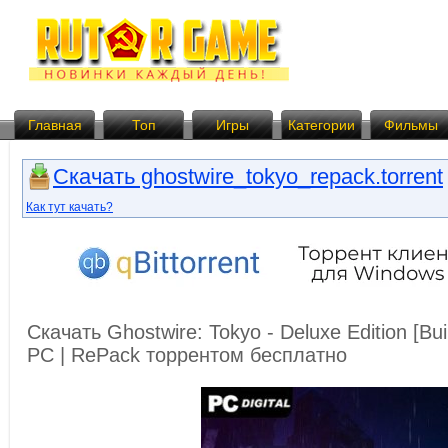
Главная
Топ
Игры
Категории
Фильмы
Скачать ghostwire_tokyo_repack.torrent
Как тут качать?
Скачать Ghostwire: Tokyo - Deluxe Edition [Bu
PC | RePack торрентом бесплатно