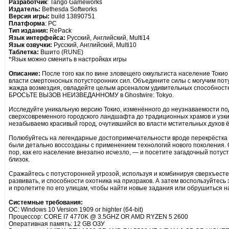
Разработчик
: Tango Gameworks
Издатель:
Bethesda Softworks
Версия игры:
build 13890751
Платформа
: PC
Тип издания:
RePack
Язык интерфейса:
Русский, Английский, Multi14
Язык озвучки:
Русский, Английский, Multi10
Таблетка:
Вшито (RUNE)
*Язык можно сменить в настройках игры
Описание:
После того как по вине зловещего оккультиста население Токио 
власти смертоносных потусторонних сил. Объедините силы с могучим по
жажда возмездия, овладейте целым арсеналом удивительных способносте
БРОСЬТЕ ВЫЗОВ НЕИЗВЕДАННОМУ в Ghostwire: Tokyo.
Исследуйте уникальную версию Токио, изменённого до неузнаваемости по
сверхсовременного городского ландшафта до традиционных храмов и узки
незабываемо красивый город, очутившийся во власти мстительных духов ё
Полюбуйтесь на легендарные достопримечательности вроде перекрёстка 
были детально воссозданы с применением технологий нового поколения. О
пор, как его население внезапно исчезло, — и посетите загадочный потуст
близок.
Сражайтесь с потусторонней угрозой, используя и комбинируя сверхъест
развивать, и способности охотника на призраков. А затем воспользуйтес
и пролетите по его улицам, чтобы найти новые задания или обрушиться на
Системные требования:
ОС: Windows 10 Version 1909 or highter (64-bit)
Процессор: CORE I7 4770K @ 3.5GHZ OR AMD RYZEN 5 2600
Оперативная память: 12 GB ОЗУ