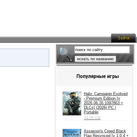
искать по названию
Популярные игры
Halo: Campaign Evolved
- Premium Edition [v
2026.06.26.1097863 +
DLCs] (2026) PC |
Portable
74.06 GB
Assassin's Creed Black
Flag Resynced [v 1.0.4 +