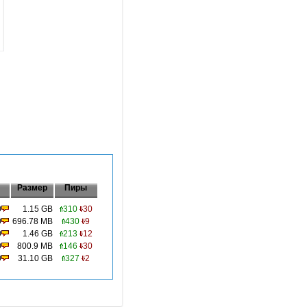
Размер
Пиры
0
1.15 GB
310
30
0
696.78 MB
430
9
0
1.46 GB
213
12
0
800.9 MB
146
30
0
31.10 GB
327
2