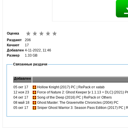
Оценка
Раздают
206
Качают
17
Добавлен
4-11-2022, 11:46
Размер
1.33 GB
Связанные раздачи
Добавлен
05 окт 17
Hollow Knight (2017) PC | RePack от xatab
12 ноя 23
Force of Nature 2: Ghost Keeper [v 1.1.13 + DLC] (2021) 
04 окт 17
Song of the Deep (2016) PC | RePack от Others
08 май 18
Ghost Master: The Gravenville Chronicles (2004) PC
05 окт 17
Sniper Ghost Warrior 3: Season Pass Edition (2017) PC |