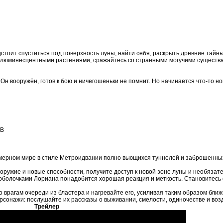
тоит спуститься под поверхность луны, найти себя, раскрыть древние тайны
люминесцентными растениями, сражайтесь со странными могучими существа
 вооружён, готов к бою и ничегошеньки не помнит. Но начинается что-то нов
GB
умерном мире в стиле Метроидвании полно вьющихся туннелей и заброшенны
оружие и новые способности, получите доступ к новой зоне луны и необязат
оболочками Лориана понадобится хорошая реакция и меткость. Становитесь
врагам очереди из бластера и нагревайте его, усиливая таким образом ближ
рсонажи: послушайте их рассказы о выживании, смелости, одиночестве и воз
Трейлер