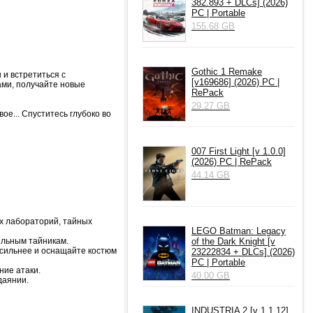
382.893 + DLCs] (2026)
PC | Portable
155.68 GB
Gothic 1 Remake
 и встретиться с
[v169686] (2026) PC |
ми, получайте новые
RePack
29.27 GB
ое... Спуститесь глубоко во
007 First Light [v 1.0.0]
(2026) PC | RePack
44.14 GB
х лабораторий, тайных
LEGO Batman: Legacy
ельным тайникам.
of the Dark Knight [v
 сильнее и оснащайте костюм
23222834 + DLCs] (2026)
PC | Portable
ние атаки.
40.00 GB
даянии.
INDUSTRIA 2 [v 1.1.12]