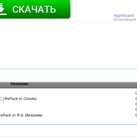
Название
PC | RePack от Chovka
 RePack от R.G. Механики