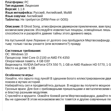
Платформа:
PC
Тип издания:
Лицензия
Версия:
1.1.8
Язык интерфейса:
Русский, Английский, Multi8
Язык озвучки
: Английский
Таблетка:
Не требуется (DRM-Free от GOG)
Описание:
В Ghost Song, атмосферном двумерном приключении, вам предс
космическим ужасом. Исследуйте извилистые пещеры, освещённые лишь 
способности и раскройте давние тайны этого древнего мира.
На пустынной луне Лориане от долгого сна пробудился Мертвоскафандр. Он
тьму: только так вы узнаете (или вспомните?) правду.
Системные требования:
ОС: Windows 10
Процессор: Intel Core i3-2100 or AMD FX-4350
Оперативная память: 4 GB ОЗУ
Видеокарта: NVIDIA GeForce GTX 550 Ti, 1 GB or AMD Radeon HD 5770, 1 
Место на диске: 5 GB
Особенности игры:
Узнайте, что скрыто под луной! В здешнем богато иллюстрированном дв
покоев и жутких историй.
Набирайтесь сил и продвигайтесь дальше. В недрах вы получите мощное 
Грозные враги. Для боя с грибовидными пришельцами и металлическими 
и бластер разными модулями.
Стреляйте и крушите. Освойте боевой ритм Мертвоскафандра, давайте по 
Вы не одиноки! В этом незнакомом месте томятся и другие озвученные пе