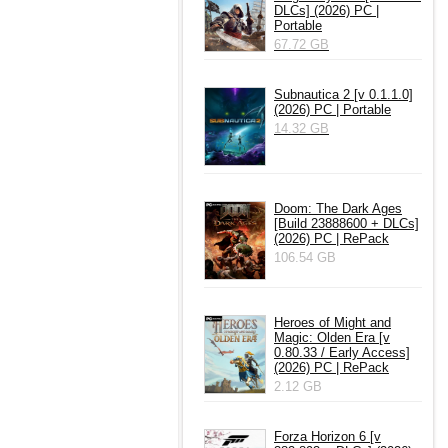
DLCs] (2026) PC |
Portable
67.72 GB
Subnautica 2 [v 0.1.1.0]
(2026) PC | Portable
14.32 GB
Doom: The Dark Ages
[Build 23888600 + DLCs]
(2026) PC | RePack
106.54 GB
Heroes of Might and
Magic: Olden Era [v
0.80.33 / Early Access]
(2026) PC | RePack
2.12 GB
Forza Horizon 6 [v