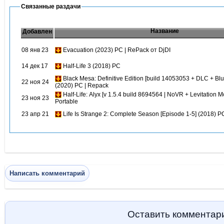
Связанные раздачи
Название
Добавлен
08 янв 23
Evacuation (2023) PC | RePack от DjDI
14 дек 17
Half-Life 3 (2018) PC
Black Mesa: Definitive Edition [build 14053053 + DLC + Blu
22 ноя 24
(2020) PC | Repack
Half-Life: Alyx [v 1.5.4 build 8694564 | NoVR + Levitation M
23 ноя 23
Portable
23 апр 21
Life Is Strange 2: Complete Season [Episode 1-5] (2018) P
Написать комментарий
Оставить комментар