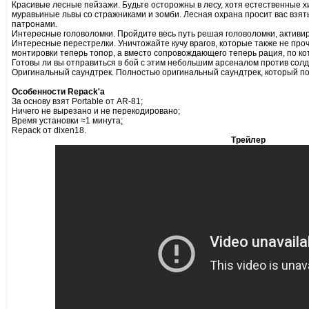
Красивые лесные пейзажи. Будьте осторожны в лесу, хотя естественные 
муравьиные львы со стражниками и зомби. Лесная охрана просит вас взять
патронами.
Интересные головоломки. Пройдите весь путь решая головоломки, активи
Интересные перестрелки. Уничтожайте кучу врагов, которые также не проч
монтировки теперь топор, а вместо сопровождающего теперь рация, по к
Готовы ли вы отправиться в бой с этим небольшим арсеналом против сол
Оригинальный саундтрек. Полностью оригинальный саундтрек, который пог
Особенности Repack'a
За основу взят Portable от AR-81;
Ничего не вырезано и не перекодировано;
Время установки ≈1 минута;
Repack от dixen18.
Трейлер