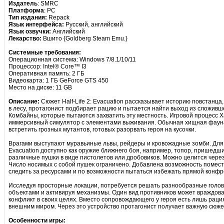
Издатель
: SMRC
Платформа
: PC
Тип издания:
Repack
Язык интерфейса:
Русский, английский
Язык озвучки:
Aнглийский
Лекарство:
Вшито {Goldberg Steam Emu.}
Cистемные требования:
Операционная система: Windows 7/8.1/10/11
Процессор: Intel® Core™ I3
Оперативная память: 2 ГБ
Видеокарта: 1 ГБ GeForce GTS 450
Место на диске: 11 GB
Описание:
Сюжет Half-Life 2: Evacuation рассказывает историю повстанц
в лесу, протагонист подбирает рацию и пытается найти выход из сложивш
Комбайны, которые пытаются захватить эту местность. Игровой процесс 
иммерсивный симулятор с элементами выживания. Обычная хищная фауна
встретить грозных мутантов, готовых разорвать героя на кусочки.
Врагами выступают муравьиные львы, рейдеры и кровожадные зомби. Для ср
Evacuation доступно как оружие ближнего боя, например, топор, пришедши
различные пушки в виде пистолетов или дробовиков. Можно целится чере
Число носимых с собой пушек ограничено. Добавлена возможность помест
следить за ресурсами и по возможности пытаться избежать прямой конфр
Исследуя просторные локации, потребуется решать разнообразные голов
объектами и активируя механизмы. Один вид противников может враждоват
конфликт в своих целях. Вместо сопровождающего у героя есть лишь раци
внешним миром. Через это устройство протагонист получает важную сю
Особенности игры: