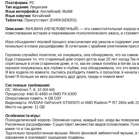
Платформа:
PC
Тип издания:
Лицензия
Язык интерфейса
: Английский, Multi8
Язык озвучки
: Китайский
Таблетка:
Присутствует (DARKSiDERS)
Описание:
INHUMAN (НЕЧЕЛОВЕЧНЫЙ) — это самостоятельная хоррор-игр
повествовании истории и переживании психологического ужаса, и стремитс
Игра объединяет игровой процесс классических игр ужасов и содержит у
гениально в плане расшифровки. В сочетании с крайним угнетением пресл
Героиню случайно похитили, но очнувшись, она обнаружила, что на самом
Еще страшнее то, что старинный дом сгорел дотла еще 20 лет назад.Так 
спрятанные в этом старинном доме, и то, как ее семья погибла в битве за вл
героиня погружалась все глубже и глубже, она обнаруживала, что это вовсе 
Я все ходила по комнате, пытаясь разбудить память о прошлом, я начала 
Боже! Я больше не могу различать друг друга, приди и помоги мне!
Системные требования:
ОС: Windows 7, 8, 10 (64-bit)
Процессор: Intel i5-4460 or AMD FX-6300
Оперативная память: 4 GB ОЗУ
Видеокарта: NVIDIA® GeForce® GTX650Ti or AMD Radeon™ R7 260x with 2
Место на диске: 11 GB
Особенности игры:
Психоделический хоррор- Огромная сцена, каждый раз, когда вы поворачи
Различные расшифровки- Существует множество видов головоломок. Голо
какие-то и так далее.
Тщательно проработанная музыка- Много фоновой эмбиентной музыки, а 
окружение и усиливают ощущение подмены.