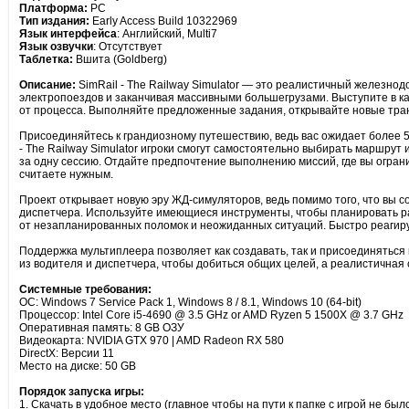
Платформа:
PC
Тип издания:
Early Access Build 10322969
Язык интерфейса
: Английский, Multi7
Язык озвучки
: Отсутствует
Таблетка:
Вшита (Goldberg)
Описание:
SimRail - The Railway Simulator — это реалистичный железно
электропоездов и заканчивая массивными большегрузами. Выступите в к
от процесса. Выполняйте предложенные задания, открывайте новые тра
Присоединяйтесь к грандиозному путешествию, ведь вас ожидает более 5
- The Railway Simulator игроки смогут самостоятельно выбирать маршрут
за одну сессию. Отдайте предпочтение выполнению миссий, где вы огран
считаете нужным.
Проект открывает новую эру ЖД-симуляторов, ведь помимо того, что вы с
диспетчера. Используйте имеющиеся инструменты, чтобы планировать ра
от незапланированных поломок и неожиданных ситуаций. Быстро реагируй
Поддержка мультиплеера позволяет как создавать, так и присоединяться 
из водителя и диспетчера, чтобы добиться общих целей, а реалистичная 
Системные требования:
ОС: Windows 7 Service Pack 1, Windows 8 / 8.1, Windows 10 (64-bit)
Процессор: Intel Core i5-4690 @ 3.5 GHz or AMD Ryzen 5 1500X @ 3.7 GHz
Оперативная память: 8 GB ОЗУ
Видеокарта: NVIDIA GTX 970 | AMD Radeon RX 580
DirectX: Версии 11
Место на диске: 50 GB
Порядок запуска игры:
1. Скачать в удобное место (главное чтобы на пути к папке с игрой не бы