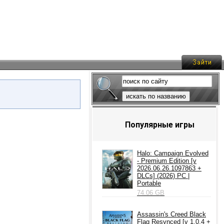
искать по названию
Популярные игры
Halo: Campaign Evolved
- Premium Edition [v
2026.06.26.1097863 +
DLCs] (2026) PC |
Portable
74.06 GB
Assassin's Creed Black
Flag Resynced [v 1.0.4 +