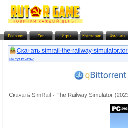
Главная
Топ
Игры
Категории
Фильмы
Скачать simrail-the-railway-simulator.tor
Как тут качать?
Скачать SimRail - The Railway Simulator (20