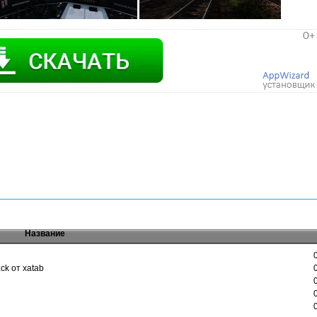
Название
ck от xatab