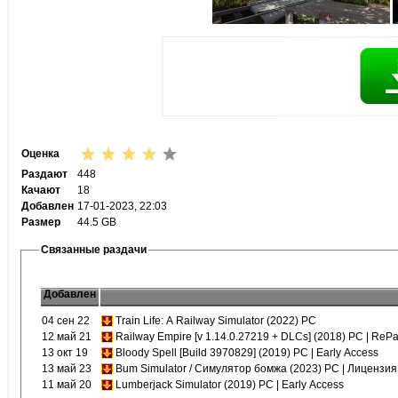
Оценка
Раздают
448
Качают
18
Добавлен
17-01-2023, 22:03
Размер
44.5 GB
Связанные раздачи
Добавлен
04 сен 22
Train Life: A Railway Simulator (2022) PC
12 май 21
Railway Empire [v 1.14.0.27219 + DLCs] (2018) PC | RePa
13 окт 19
Bloody Spell [Build 3970829] (2019) PC | Early Access
13 май 23
Bum Simulator / Симулятор бомжа (2023) PC | Лицензия
11 май 20
Lumberjack Simulator (2019) PC | Early Access