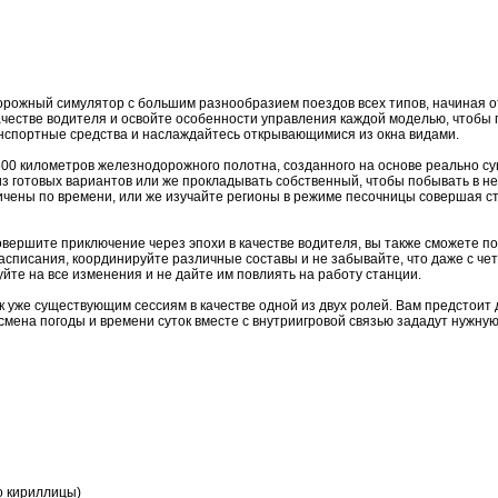
дорожный симулятор с большим разнообразием поездов всех типов, начиная 
ачестве водителя и освойте особенности управления каждой моделью, чтобы
нспортные средства и наслаждайтесь открывающимися из окна видами.
00 километров железнодорожного полотна, созданного на основе реально су
 из готовых вариантов или же прокладывать собственный, чтобы побывать в н
ичены по времени, или же изучайте регионы в режиме песочницы совершая сто
овершите приключение через эпохи в качестве водителя, вы также сможете по
списания, координируйте различные составы и не забывайте, что даже с ч
те на все изменения и не дайте им повлиять на работу станции.
к уже существующим сессиям в качестве одной из двух ролей. Вам предстоит 
смена погоды и времени суток вместе с внутриигровой связью зададут нужну
ло кириллицы)