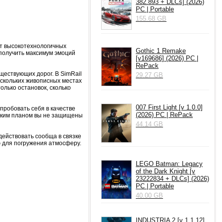
382.893 + DLCs] (2026)
PC | Portable
155.68 GB
от высокотехнологичных
Gothic 1 Remake
 получить максимум эмоций
[v169686] (2026) PC |
RePack
ществующих дорог. В SimRail
29.27 GB
ескольких живописных местах
лько остановок, сколько
007 First Light [v 1.0.0]
пробовать себя в качестве
(2026) PC | RePack
етким планом вы не защищены
44.14 GB
действовать сообща в связке
ю для погружения атмосферу.
LEGO Batman: Legacy
of the Dark Knight [v
23222834 + DLCs] (2026)
PC | Portable
40.00 GB
INDUSTRIA 2 [v 1.1.12]