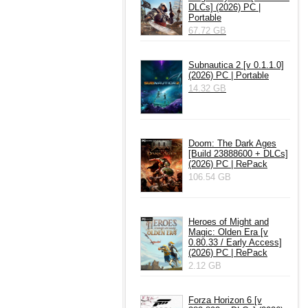
DLCs] (2026) PC |
Portable
67.72 GB
Subnautica 2 [v 0.1.1.0]
(2026) PC | Portable
14.32 GB
Doom: The Dark Ages
[Build 23888600 + DLCs]
(2026) PC | RePack
106.54 GB
Heroes of Might and
Magic: Olden Era [v
0.80.33 / Early Access]
(2026) PC | RePack
2.12 GB
Forza Horizon 6 [v