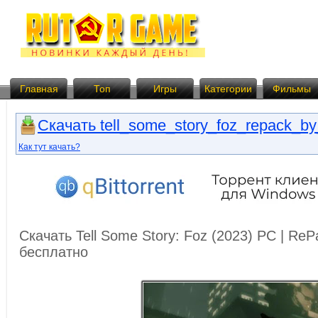
Главная
Топ
Игры
Категории
Фильмы
Скачать tell_some_story_foz_repack_by
Как тут качать?
Скачать Tell Some Story: Foz (2023) PC | Re
бесплатно