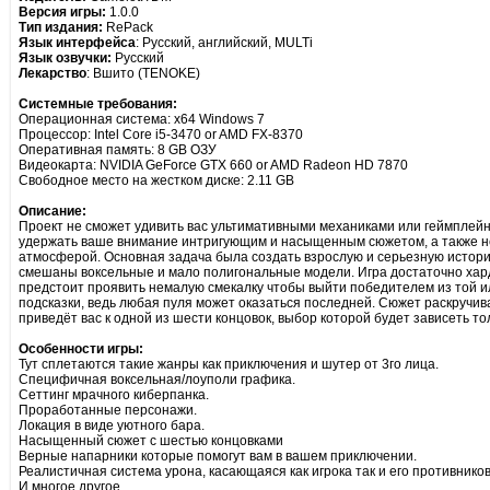
Версия игры:
1.0.0
Тип издания:
RePack
Язык интерфейса
: Русский, английский, MULTi
Язык озвучки:
Русский
Лекарство
: Вшито (TENOKE)
Системные требования:
Операционная система: x64 Windows 7
Процессор: Intel Core i5-3470 or AMD FX-8370
Оперативная память: 8 GB ОЗУ
Видеокарта: NVIDIA GeForce GTX 660 or AMD Radeon HD 7870
Свободное место на жестком диске: 2.11 GB
Описание:
Проект не сможет удивить вас ультимативными механиками или геймплей
удержать ваше внимание интригующим и насыщенным сюжетом, а также 
атмосферой. Основная задача была создать взрослую и серьезную истори
смешаны воксельные и мало полигональные модели. Игра достаточно хард
предстоит проявить немалую смекалку чтобы выйти победителем из той ил
подсказки, ведь любая пуля может оказаться последней. Сюжет раскручи
приведёт вас к одной из шести концовок, выбор которой будет зависеть тол
Особенности игры:
Тут сплетаются такие жанры как приключения и шутер от 3го лица.
Специфичная воксельная/лоуполи графика.
Сеттинг мрачного киберпанка.
Проработанные персонажи.
Локация в виде уютного бара.
Насыщенный сюжет с шестью концовками
Верные напарники которые помогут вам в вашем приключении.
Реалистичная система урона, касающаяся как игрока так и его противников
И многое другое.