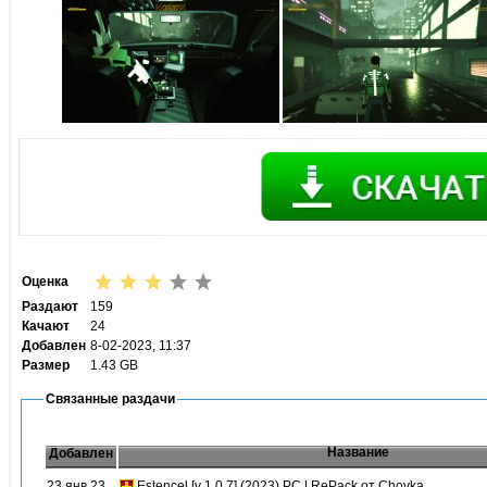
Оценка
Раздают
159
Качают
24
Добавлен
8-02-2023, 11:37
Размер
1.43 GB
Связанные раздачи
Название
Добавлен
23 янв 23
Estencel [v 1.0.7] (2023) PC | RePack от Chovka