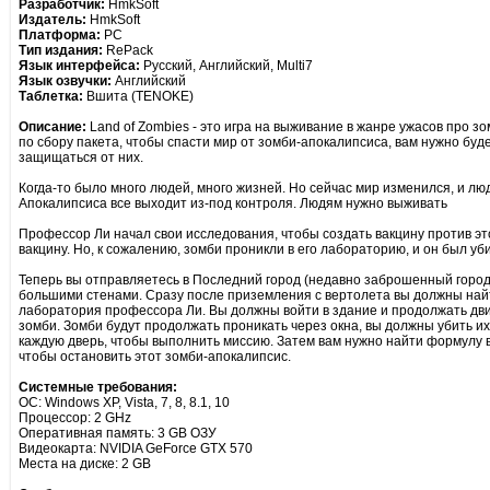
Разработчик:
HmkSoft
Издатель:
HmkSoft
Платформа:
PC
Тип издания:
RePack
Язык интерфейса:
Русский, Английский, Multi7
Язык озвучки:
Английский
Таблетка:
Вшита (TENOKE)
Описание:
Land of Zombies - это игра на выживание в жанре ужасов про з
по сбору пакета, чтобы спасти мир от зомби-апокалипсиса, вам нужно бу
защищаться от них.
Когда-то было много людей, много жизней. Но сейчас мир изменился, и л
Апокалипсиса все выходит из-под контроля. Людям нужно выживать
Профессор Ли начал свои исследования, чтобы создать вакцину против это
вакцину. Но, к сожалению, зомби проникли в его лабораторию, и он был уб
Теперь вы отправляетесь в Последний город (недавно заброшенный город
большими стенами. Сразу после приземления с вертолета вы должны найт
лаборатория профессора Ли. Вы должны войти в здание и продолжать дви
зомби. Зомби будут продолжать проникать через окна, вы должны убить их,
каждую дверь, чтобы выполнить миссию. Затем вам нужно найти формулу в
чтобы остановить этот зомби-апокалипсис.
Системные требования:
ОС: Windows XP, Vista, 7, 8, 8.1, 10
Процессор: 2 GHz
Оперативная память: 3 GB ОЗУ
Видеокарта: NVIDIA GeForce GTX 570
Места на диске: 2 GB