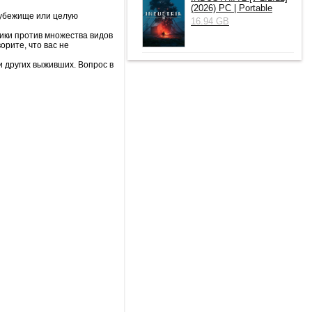
(2026) РС | Portable
 убежище или целую
16.94 GB
ики против множества видов
орите, что вас не
и других выживших. Вопрос в