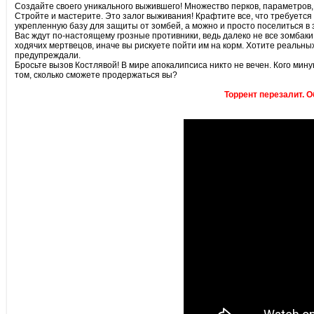
Создайте своего уникального выжившего! Множество перков, параметров, 
Стройте и мастерите. Это залог выживания! Крафтите все, что требуетс
укрепленную базу для защиты от зомбей, а можно и просто поселиться в 
Вас ждут по-настоящему грозные противники, ведь далеко не все зомбак
ходячих мертвецов, иначе вы рискуете пойти им на корм. Хотите реальных
предупреждали.
Бросьте вызов Костлявой! В мире апокалипсиса никто не вечен. Кого мин
том, сколько сможете продержаться вы?
Торрент перезалит. О