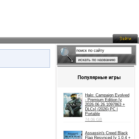
искать по названию
Популярные игры
Halo: Campaign Evolved
- Premium Edition [v
2026.06.26.1097863 +
DLCs] (2026) PC |
Portable
74.06 GB
Assassin's Creed Black
Flag Resynced [v 1.0.4 +