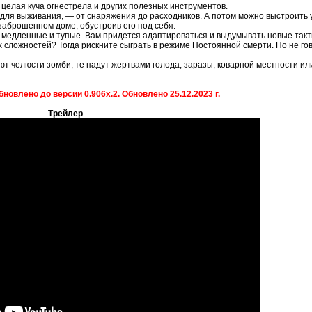
целая куча огнестрела и других полезных инструментов.
я для выживания, — от снаряжения до расходников. А потом можно выстроить
заброшенном доме, обустроив его под себя.
и медленные и тупые. Вам придется адаптироваться и выдумывать новые такт
 сложностей? Тогда рискните сыграть в режиме Постоянной смерти. Но не гов
уют челюсти зомби, те падут жертвами голода, заразы, коварной местности ил
бновлено до версии 0.906x.2. Обновлено 25.12.2023 г.
Трейлер