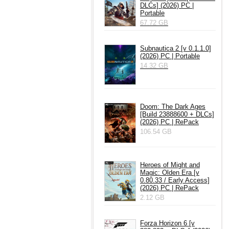
DLCs] (2026) PC |
Portable
67.72 GB
Subnautica 2 [v 0.1.1.0]
(2026) PC | Portable
14.32 GB
Doom: The Dark Ages
[Build 23888600 + DLCs]
(2026) PC | RePack
106.54 GB
Heroes of Might and
Magic: Olden Era [v
0.80.33 / Early Access]
(2026) PC | RePack
2.12 GB
Forza Horizon 6 [v