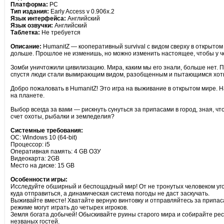
Платформа:
PC
Тип издания:
Early Access v 0.906x.2
Язык интерфейса:
Английский
Язык озвучки:
Английский
Таблетка:
Не требуется
Описание:
HumanitZ — кооперативный survival с видом сверху в открыто
дольше. Прошлое не изменишь, но можно изменить настоящее, чтобы у ч
Зомби уничтожили цивилизацию. Мира, каким мы его знали, больше нет.
спустя люди стали вымирающим видом, разобщенным и пытающимся хоть 
Добро пожаловать в HumanitZ! Это игра на выживание в открытом мире. 
на планете.
Выбор всегда за вами — рискнуть сунуться за припасами в город, зная, ч
счет охоты, рыбалки и земледелия?
Системные требования:
ОС: Windows 10 (64-bit)
Процессор: i5
Оперативная память: 4 GB ОЗУ
Видеокарта: 2GB
Место на диске: 15 GB
Особенности игры:
Исследуйте обширный и беспощадный мир! От не тронутых человеком уго
куда отправиться, а динамическая система погоды не даст заскучать.
Выживайте вместе! Хватайте верную винтовку и отправляйтесь за припаса
режиме могут играть до четырех игроков.
Земля богата добычей! Обыскивайте руины старого мира и собирайте ресу
незваных гостей.