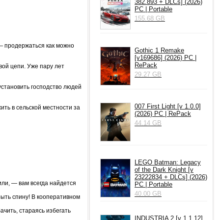
382.893 + DLCs] (2026)
PC | Portable
155.68 GB
 — продержаться как можно
Gothic 1 Remake
[v169686] (2026) PC |
RePack
ой цепи. Уже пару лет
29.27 GB
установить господство людей
007 First Light [v 1.0.0]
ить в сельской местности за
(2026) PC | RePack
44.14 GB
LEGO Batman: Legacy
of the Dark Knight [v
23222834 + DLCs] (2026)
ли, — вам всегда найдется
PC | Portable
40.00 GB
рыть спину! В кооперативном
ачить, стараясь избегать
INDUSTRIA 2 [v 1.1.12]