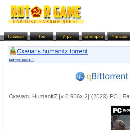
Главная
Топ
Игры
Категории
Фильмы
Скачать humanitz.torrent
Как тут качать?
Скачать HumanitZ [v 0.906x.2] (2023) PC | E