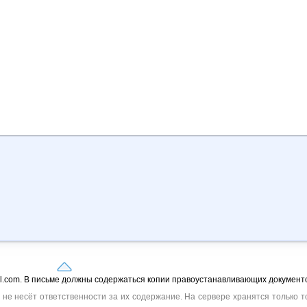
il.com. В письме должны содержаться копии правоустанавливающих документо
е несёт ответственности за их содержание. На сервере хранятся только то