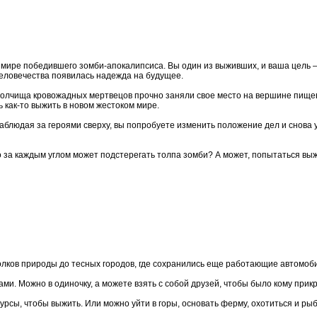
м мире победившего зомби-апокалипсиса. Вы один из выживших, и ваша цель
еловечества появилась надежда на будущее.
 Полчища кровожадных мертвецов прочно заняли свое место на вершине пищев
как-то выжить в новом жестоком мире.
Наблюдая за героями сверху, вы попробуете изменить положение дел и снова 
то за каждым углом может подстерегать толпа зомби? А может, попытаться выж
лков природы до тесных городов, где сохранились еще работающие автомоби
ми. Можно в одиночку, а можете взять с собой друзей, чтобы было кому прик
рсы, чтобы выжить. Или можно уйти в горы, основать ферму, охотиться и рыб