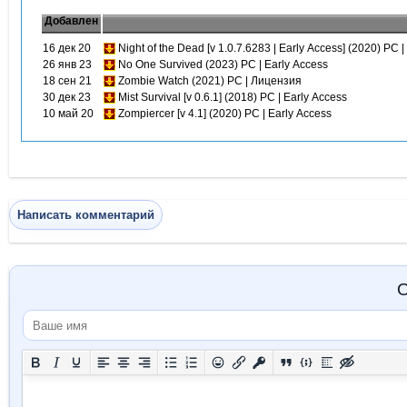
Добавлен
16 дек 20
Night of the Dead [v 1.0.7.6283 | Early Access] (2020) PC 
26 янв 23
No One Survived (2023) PC | Early Access
18 сен 21
Zombie Watch (2021) PC | Лицензия
30 дек 23
Mist Survival [v 0.6.1] (2018) PC | Early Access
10 май 20
Zompiercer [v 4.1] (2020) PC | Early Access
Написать комментарий
О