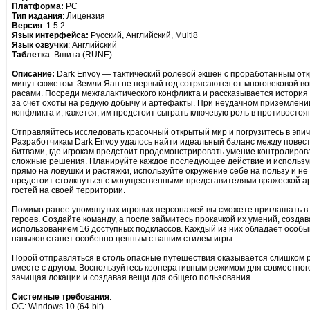
Платформа:
PC
Тип издания
: Лицензия
Версия
: 1.5.2
Язык интерфейса:
Русский, Английский, Multi8
Язык озвучки
: Английский
Таблетка
: Вшита (RUNE)
Описание:
Dark Envoy — тактический ролевой экшен с проработанным от
минут сюжетом. Земли Яан не первый год сотрясаются от многовековой 
расами. Посреди межгалактического конфликта и рассказывается история
за счет охоты на редкую добычу и артефакты. При неудачном приземлени
конфликта и, кажется, им предстоит сыграть ключевую роль в противостоя
Отправляйтесь исследовать красочный открытый мир и погрузитесь в эпич
Разработчикам Dark Envoy удалось найти идеальный баланс между повес
битвами, где игрокам предстоит продемонстрировать умение контролиров
сложные решения. Планируйте каждое последующее действие и используй
прямо на ловушки и растяжки, используйте окружение себе на пользу и не
предстоит столкнуться с могущественными представителями вражеской а
гостей на своей территории.
Помимо ранее упомянутых игровых персонажей вы сможете приглашать в 
героев. Создайте команду, а после займитесь прокачкой их умений, созда
использованием 16 доступных подклассов. Каждый из них обладает особы
навыков станет особенно ценным с вашим стилем игры.
Порой отправляться в столь опасные путешествия оказывается слишком 
вместе с другом. Воспользуйтесь кооперативным режимом для совместно
зачищая локации и создавая вещи для общего пользования.
Системные требования
:
ОС: Windows 10 (64-bit)