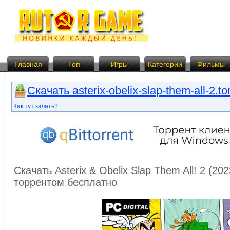
Главная
Топ
Игры
Категории
Фильмы
Скачать asterix-obelix-slap-them-all-2.to
Как тут качать?
Скачать Asterix & Obelix Slap Them All! 2 (20
торрентом бесплатно