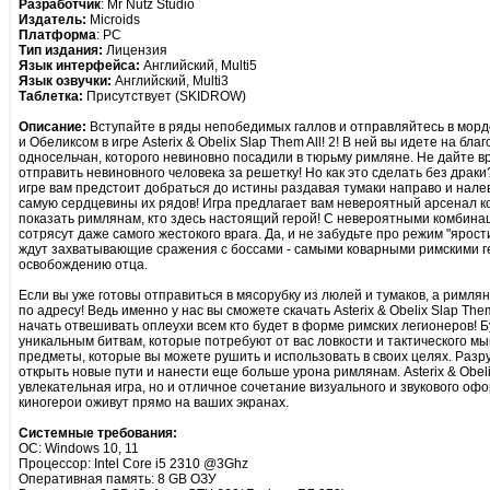
Разработчик
: Mr Nutz Studio
Издатель:
Microids
Платформа
: PC
Тип издания:
Лицензия
Язык интерфейса:
Английский, Multi5
Язык озвучки:
Английский, Multi3
Таблетка:
Присутствует (SKIDROW)
Описание:
Вступайте в ряды непобедимых галлов и отправляйтесь в мор
и Обеликсом в игре Asterix & Obelix Slap Them All! 2! В ней вы идете на бл
односельчан, которого невиновно посадили в тюрьму римляне. Не дайте в
отправить невиновного человека за решетку! Но как это сделать без драки
игре вам предстоит добраться до истины раздавая тумаки направо и нале
самую сердцевины их рядов! Игра предлагает вам невероятный арсенал ко
показать римлянам, кто здесь настоящий герой! С невероятными комбина
сотрясут даже самого жестокого врага. Да, и не забудьте про режим "ярос
ждут захватывающие сражения с боссами - самыми коварными римскими ге
освобождению отца.
Если вы уже готовы отправиться в мясорубку из люлей и тумаков, а римлян
по адресу! Ведь именно у нас вы сможете скачать Asterix & Obelix Slap The
начать отвешивать оплеухи всем кто будет в форме римских легионеров! 
уникальным битвам, которые потребуют от вас ловкости и тактического м
предметы, которые вы можете рушить и использовать в своих целях. Разр
открыть новые пути и нанести еще больше урона римлянам. Asterix & Obelix 
увлекательная игра, но и отличное сочетание визуального и звукового о
киногерои оживут прямо на ваших экранах.
Системные требования:
ОС: Windows 10, 11
Процессор: Intel Core i5 2310 @3Ghz
Оперативная память: 8 GB ОЗУ