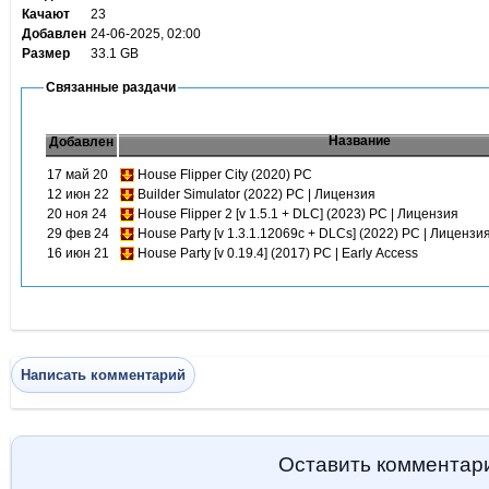
Качают
23
Добавлен
24-06-2025, 02:00
Размер
33.1 GB
Связанные раздачи
Название
Добавлен
17 май 20
House Flipper City (2020) PC
12 июн 22
Builder Simulator (2022) PC | Лицензия
20 ноя 24
House Flipper 2 [v 1.5.1 + DLC] (2023) PC | Лицензия
29 фев 24
House Party [v 1.3.1.12069c + DLCs] (2022) PC | Лицензи
16 июн 21
House Party [v 0.19.4] (2017) PC | Early Access
Написать комментарий
Оставить комментар