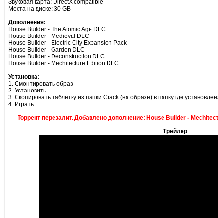
Звуковая карта: DirectX compatible
Места на диске: 30 GB
Дополнения:
House Builder - The Atomic Age DLC
House Builder - Medieval DLC
House Builder - Electric City Expansion Pack
House Builder - Garden DLC
House Builder - Deconstruction DLC
House Builder - Mechitecture Edition DLC
Установка:
1. Смонтировать образ
2. Установить
3. Скопировать таблетку из папки Crack (на образе) в папку где установлен
4. Играть
Торрент перезалит. Добавлено дополнение: House Builder - Mechitectu
Трейлер