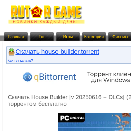
Главная
Топ
Игры
Категории
Фильмы
Скачать house-builder.torrent
Как тут качать?
Скачать House Builder [v 20250616 + DLCs] (
торрентом бесплатно