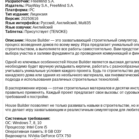
Разработчик:
FreeMind S.A.
Издатель:
PlayWay S.A., FreeMind S.A.
Платформа:
PC
Тип издания:
Лицензия
Версия:
20250616
Язык интерфейса:
Русский, Английский, Multi35
Язык озвучки:
Английский
Таблетка:
Присутствует (TENOKE)
Описание:
House Builder — это захватывающий строительный симулятор, 
процесс возведения домов по всему миру. Игра предлагает уникальный опы
строительством, а выполняете все работы самостоятельно. Вам предстои
выбора участка и заливки фундамента до проведения коммуникаций и фи
Одной из ключевых особенностей House Builder является высокая детали
необходимо будет вручную укладывать кирпичи, работать с разнообразны
учитывать уникальные условия каждого проекта. Будь то строительство д
канадского дома или здания из необычного материала, как пневматически
подхода и использования различных строительных технологий.
В распоряжении игрока — сотни строительных материалов и десятки инст
правильно применять. Каждый проект предлагает свои вызовы: от суровы
требований к постройке.
House Builder позволяет не только развивать навыки в строительстве, но 
что делает игру захватывающим и реалистичным симулятором для любите
Системные требования:
ОС: Windows 7, 8, 10
Процессор: Intel Core i5
Оперативная память: 8 GB ОЗУ
Видеокарта: NVidia GeForce GTX 750