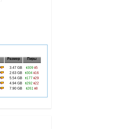
Размер
Пиры
0
3.47 GB
309
5
0
2.63 GB
304
16
0
5.54 GB
177
29
0
4.94 GB
292
22
0
7.90 GB
261
8