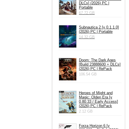
DLCs] (2026) PC |
Portable
67.72 GB
Subnautica 2 [v 0.1.1.0]
(2026) PC | Portable
14.32 GB
Doom: The Dark Ages
[Build 23888600 + DLCs]
(2026) PC | RePack
106.54 GB
Heroes of Might and
Magic: Olden Era [v
0.80.33 / Early Access]
(2026) PC | RePack
2.12 GB
Forza Horizon 6 [v