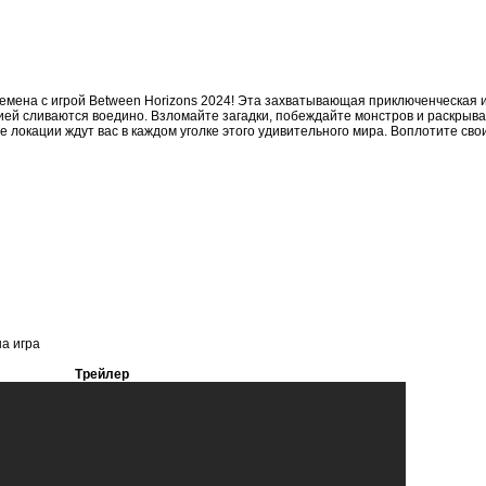
ремена с игрой Between Horizons 2024! Эта захватывающая приключенческая 
ей сливаются воедино. Взломайте загадки, побеждайте монстров и раскрыва
локации ждут вас в каждом уголке этого удивительного мира. Воплотите св
на игра
Трейлер