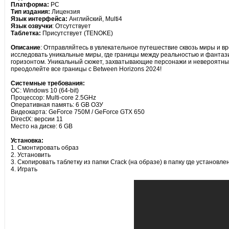
Платформа:
PC
Тип издания:
Лицензия
Язык интерфейса:
Английский, Multi4
Язык озвучки
: Отсутствует
Таблетка:
Присутствует (TENOKE)
Описание
: Отправляйтесь в увлекательное путешествие сквозь миры и в
исследовать уникальные миры, где границы между реальностью и фантази
горизонтом. Уникальный сюжет, захватывающие персонажи и невероятные 
преодолейте все границы с Between Horizons 2024!
Системные требования:
ОС: Windows 10 (64-bit)
Процессор: Multi-core 2.5GHz
Оперативная память: 6 GB ОЗУ
Видеокарта: GeForce 750M / GeForce GTX 650
DirectX: версии 11
Место на диске: 6 GB
Установка:
1. Смонтировать образ
2. Установить
3. Скопировать таблетку из папки Crack (на образе) в папку где установле
4. Играть