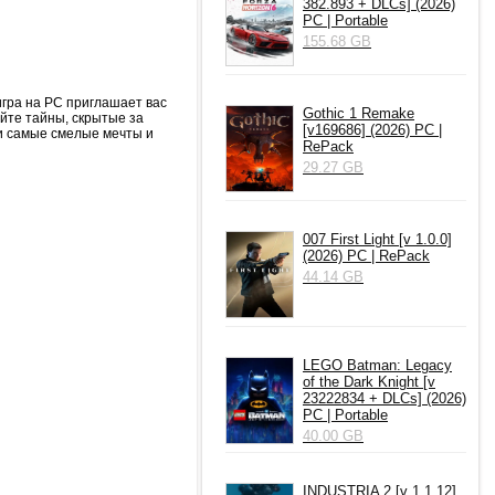
382.893 + DLCs] (2026)
PC | Portable
155.68 GB
игра на PC приглашает вас
Gothic 1 Remake
йте тайны, скрытые за
[v169686] (2026) PC |
ои самые смелые мечты и
RePack
29.27 GB
007 First Light [v 1.0.0]
(2026) PC | RePack
44.14 GB
LEGO Batman: Legacy
of the Dark Knight [v
23222834 + DLCs] (2026)
PC | Portable
40.00 GB
INDUSTRIA 2 [v 1.1.12]