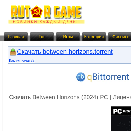
Главная
Топ
Игры
Категории
Фильмы
Скачать between-horizons.torrent
Как тут качать?
Скачать Between Horizons (2024) PC | Лице