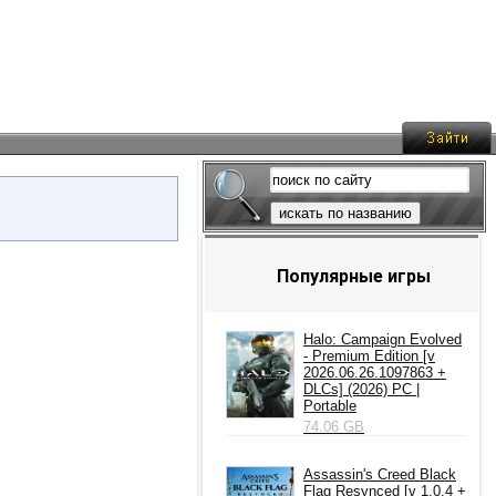
искать по названию
Популярные игры
Halo: Campaign Evolved
- Premium Edition [v
2026.06.26.1097863 +
DLCs] (2026) PC |
Portable
74.06 GB
Assassin's Creed Black
Flag Resynced [v 1.0.4 +