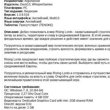
Разработчик:
Argonwood
Издатель:
Deck13, WhisperGames
Платформа:
PC
Тип издания:
Лицензия
Версия:
1.0.8.516
Язык интерфейса:
Английский, Multi13
Язык озвучки
: Английский
Таблетка
: Присутствует (TENOKE)
Описание:
Добро пожаловать в мир Rising Lords - захватывающей стратеги
битву за власть, территории и славу в средневековой Европе. В этой уник
феодальных времен, где каждое решение и действие имеет значение для 
Погрузитесь в захватывающий мир политических интриг, военных сражений
управлять своими владениями, строить крепости, формировать армию и ср
землями и ресурсами.
Rising Lords предлагает вам глубокую стратегическую игру, где вы сможете
союзы или вести войны, чтобы достичь своих целей. Выберите свой путь к
средневековой Европы.
Погрузитесь в увлекательный мир Rising Lords и отправьтесь в путешестви
волнение борьбы за власть и славу. Откройте для себя новые стратегии, 
величайшим правителем в этой захватывающей игре.
Системные требования:
ОС: WIndows 7, 8, 10 (64-bit)
Процессор: 2,27 GHz Dual Core
Оперативная память: 4 GB ОЗУ
Видеокарта: Dedicated Graphics Card with min. 2GB shared RAM
DirectX: версии 9.0c
Место на диске: 1 GB