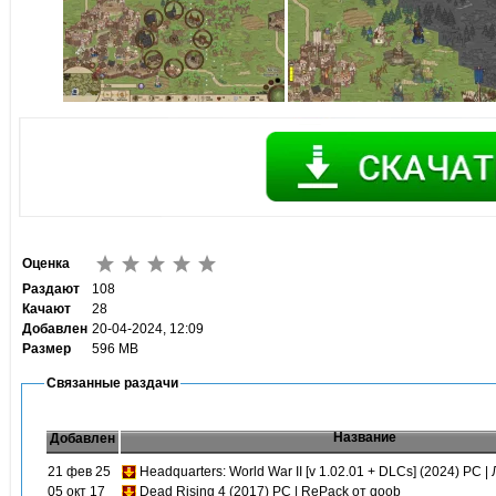
Оценка
Раздают
108
Качают
28
Добавлен
20-04-2024, 12:09
Размер
596 MB
Связанные раздачи
Название
Добавлен
21 фев 25
Headquarters: World War II [v 1.02.01 + DLCs] (2024) PC 
05 окт 17
Dead Rising 4 (2017) PC | RePack от qoob