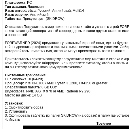
Платформа
: PC
Тип издания
: Лицензия
Язык интерфейса
: Русский, Английский, Multi14
Язык озвучки
: Английский
Таблетка
: Присутствует (SKIDROW)
Описание:
Погрузитесь в мир археологических тайн и ужасов с игрой FO
захватывающий кооперативный хоррор, где вы и ваши друзья станете исс
и опасностей.
FOREWARNED (2024) предлагает уникальный игровой опыт, где вы будете
тайны древних артефактов и сталкиваться с неизвестными ужасами. Соби
остерегайтесь нечистых сил, которые могут преследовать вас в темноте.
Приготовьтесь к захватывающему погружению в мир мистики и страха с и
команде, используйте оборудование и проявите смекалку, чтобы выжить и 
ли вы к этому захватывающему приключению?
Системные требования:
ОС: Windows 10 (64-bit)
Процессор: Intel i3-6100 / AMD Ryzen 3 1200, FX4350 or greater
Оперативная память: 8 GB ОЗУ
Видеокарта: NVIDIA GTX 970 or AMD Radeon R9 290
Место на диске: 14 GB
Установка:
1. Смонтировать образ
2. Установить
3. Скопировать таблетку из папки SKIDROW (на образе) в папку где устано
4. Играть
Трейлер