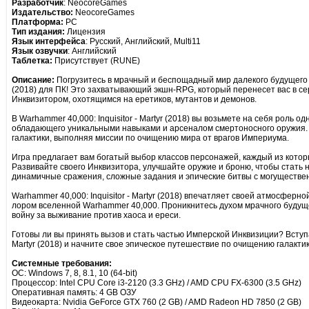
Разработчик
: NeocoreGames
Издательство:
NeocoreGames
Платформа:
PC
Тип издания:
Лицензия
Язык интерфейса
: Русский, Английский, Multi11
Язык озвучки
: Английский
Таблетка:
Присутствует (RUNE)
Описание:
Погрузитесь в мрачный и беспощадный мир далекого будущего с и
(2018) для ПК! Это захватывающий экшн-RPG, который перенесет вас в се
Инквизитором, охотящимся на еретиков, мутантов и демонов.
В Warhammer 40,000: Inquisitor - Martyr (2018) вы возьмете на себя роль о
обладающего уникальными навыками и арсеналом смертоносного оружия. 
галактики, выполняя миссии по очищению мира от врагов Империума.
Игра предлагает вам богатый выбор классов персонажей, каждый из котор
Развивайте своего Инквизитора, улучшайте оружие и броню, чтобы стать н
динамичные сражения, сложные задания и эпические битвы с могуществе
Warhammer 40,000: Inquisitor - Martyr (2018) впечатляет своей атмосферн
лором вселенной Warhammer 40,000. Проникнитесь духом мрачного будуще
войну за выживание против хаоса и ереси.
Готовы ли вы принять вызов и стать частью Имперской Инквизиции? Вступай
Martyr (2018) и начните свое эпическое путешествие по очищению галактик
Системные требования:
ОС: Windows 7, 8, 8.1, 10 (64-bit)
Процессор: Intel CPU Core i3-2120 (3.3 GHz) / AMD CPU FX-6300 (3.5 GHz)
Оперативная память: 4 GB ОЗУ
Видеокарта: Nvidia GeForce GTX 760 (2 GB) / AMD Radeon HD 7850 (2 GB)