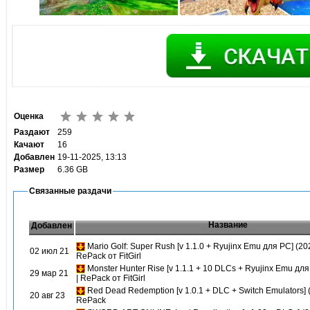
Оценка
Раздают
259
Качают
16
Добавлен
19-11-2025, 13:13
Размер
6.36 GB
Связанные раздачи
Название
Добавлен
Mario Golf: Super Rush [v 1.1.0 + Ryujinx Emu для PC] (20
02 июл 21
RePack от FitGirl
Monster Hunter Rise [v 1.1.1 + 10 DLCs + Ryujinx Emu дл
29 мар 21
| RePack от FitGirl
Red Dead Redemption [v 1.0.1 + DLC + Switch Emulators] 
20 авг 23
RePack