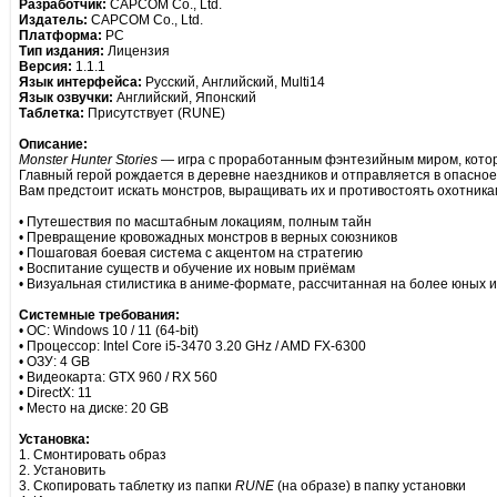
Разработчик:
CAPCOM Co., Ltd.
Издатель:
CAPCOM Co., Ltd.
Платформа:
PC
Тип издания:
Лицензия
Версия:
1.1.1
Язык интерфейса:
Русский, Английский, Multi14
Язык озвучки:
Английский, Японский
Таблетка:
Присутствует (RUNE)
Описание:
Monster Hunter Stories
— игра с проработанным фэнтезийным миром, котор
Главный герой рождается в деревне наездников и отправляется в опасное
Вам предстоит искать монстров, выращивать их и противостоять охотник
• Путешествия по масштабным локациям, полным тайн
• Превращение кровожадных монстров в верных союзников
• Пошаговая боевая система с акцентом на стратегию
• Воспитание существ и обучение их новым приёмам
• Визуальная стилистика в аниме-формате, рассчитанная на более юных и
Системные требования:
• ОС: Windows 10 / 11 (64-bit)
• Процессор: Intel Core i5-3470 3.20 GHz / AMD FX-6300
• ОЗУ: 4 GB
• Видеокарта: GTX 960 / RX 560
• DirectX: 11
• Место на диске: 20 GB
Установка:
1. Смонтировать образ
2. Установить
3. Скопировать таблетку из папки
RUNE
(на образе) в папку установки