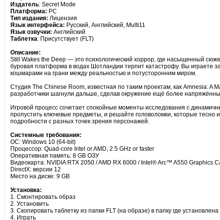
Издатель
: Secret Mode
Платформа:
PC
Тип издания:
Лицензия
Язык интерфейса:
Русский, Английский, Multi11
Язык озвучки:
Английский
Таблетка
: Присутствует (FLT)
Описание:
Still Wakes the Deep — это психологический хоррор, где насыщенный сюже
буровая платформа в водах Шотландии терпит катастрофу. Вы играете за 
кошмарами на грани между реальностью и потусторонним миром.
Студия The Chinese Room, известная по таким проектам, как Amnesia: A M
разработчики шагнули дальше, сделав окружение ещё более напряжённым
Игровой процесс сочетает спокойные моменты исследования с динамичным
пропустить ключевые предметы, и решайте головоломки, которые тесно 
подробности с разных точек зрения персонажей.
Системные требования:
ОС: Windows 10 (64-bit)
Процессор: Quad-core Intel or AMD, 2.5 GHz or faster
Оперативная память: 8 GB ОЗУ
Видеокарта: NVIDIA RTX 2050 / AMD RX 6000 / Intel® Arc™ A550 Graphics C
DirectX: версии 12
Место на диске: 9 GB
Установка:
1. Смонтировать образ
2. Установить
3. Скопировать таблетку из папки FLT (на образе) в папку где установлена
4. Играть