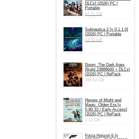
DLCs] (2026) PC |
Portable
67.72 GB
Subnautica 2 [v 0.1.1.0]
(2026) PC | Portable
14.32 GB
Doom: The Dark Ages
[Build 23888600 + DLCs]
(2026) PC | RePack
106.54 GB
Heroes of Might and
Magic: Olden Era [v
0.80.33 / Early Access]
(2026) PC | RePack
2.12 GB
Forza Horizon 6 [v