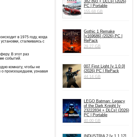
382.893 + DLCs] (2026)
PC | Portable
155.68 GB
Gothic 1 Remake
[v169686] (2026) PC |
исходит в 1975 году, когда
RePack
установки, сталкиваясь с
29.27 GB
феру. В этот раз
ме событий.
007 First Light [v 1.0.0]
дую комнату, чтобы не
(2026) PC | RePack
ы о произошедшем, узнавая
44.14 GB
LEGO Batman: Legacy
of the Dark Knight [v
23222834 + DLCs] (2026)
PC | Portable
40.00 GB
INDUSTRIA 2 [v 1.1.12]