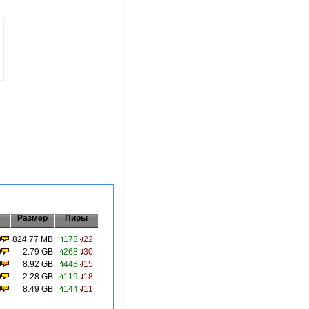
Размер
Пиры
0
824.77 MB
173
22
0
2.79 GB
268
30
0
8.92 GB
448
15
0
2.28 GB
119
18
0
8.49 GB
144
11