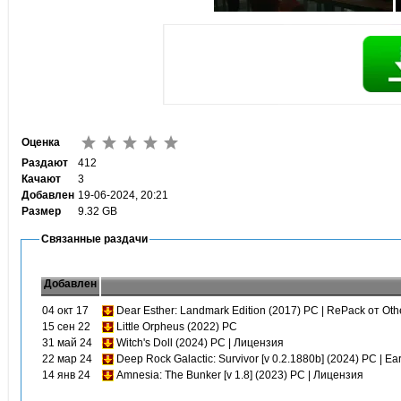
Оценка
Раздают
412
Качают
3
Добавлен
19-06-2024, 20:21
Размер
9.32 GB
Связанные раздачи
Добавлен
04 окт 17
Dear Esther: Landmark Edition (2017) PC | RePack от Oth
15 сен 22
Little Orpheus (2022) PC
31 май 24
Witch's Doll (2024) PC | Лицензия
22 мар 24
Deep Rock Galactic: Survivor [v 0.2.1880b] (2024) PC | Ea
14 янв 24
Amnesia: The Bunker [v 1.8] (2023) PC | Лицензия