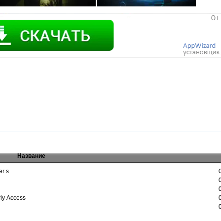
Название
er s
rly Access