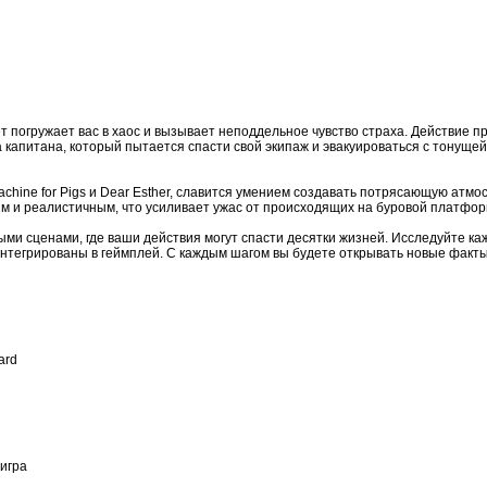
т погружает вас в хаос и вызывает неподдельное чувство страха. Действие про
капитана, который пытается спасти свой экипаж и эвакуироваться с тонущей 
achine for Pigs и Dear Esther, славится умением создавать потрясающую атмос
 и реалистичным, что усиливает ужас от происходящих на буровой платфор
и сценами, где ваши действия могут спасти десятки жизней. Исследуйте каж
интегрированы в геймплей. С каждым шагом вы будете открывать новые факт
ard
 игра