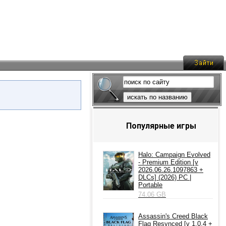
искать по названию
Популярные игры
Halo: Campaign Evolved
- Premium Edition [v
2026.06.26.1097863 +
DLCs] (2026) PC |
Portable
74.06 GB
Assassin's Creed Black
Flag Resynced [v 1.0.4 +