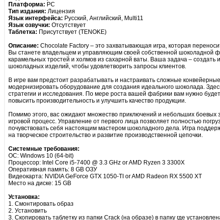
Платформа:
PC
Тип издания:
Лицензия
Язык интерфейса:
Русский, Английский, Multi11
Язык озвучки:
Отсутствует
Таблетка:
Присутствует (TENOKE)
Описание:
Chocolate Factory – это захватывающая игра, которая переноси
Вы станете владельцем и управляющим своей собственной шоколадной ф
карамельных тростей и холмов из сахарной ваты. Ваша задача – создать 
шоколадных изделий, чтобы удовлетворить запросы клиентов.
В игре вам предстоит разрабатывать и настраивать сложные конвейерные
модернизировать оборудование для создания идеального шоколада. Здес
стратегии и исследования. По мере роста вашей фабрики вам нужно будет
повысить производительность и улучшить качество продукции.
Помимо этого, вас ожидают множество приключений и небольших боевых з
игровой процесс. Управление от первого лица позволяет полностью погру
почувствовать себя настоящим мастером шоколадного дела. Игра подде
на творческое строительство и развитие производственной цепочки.
Системные требования:
ОС: Windows 10 (64-bit)
Процессор: Intel Core i5-7400 @ 3.3 GHz or AMD Ryzen 3 3300X
Оперативная память: 8 GB ОЗУ
Видеокарта: NVIDIA GeForce GTX 1050-TI or AMD Radeon RX 5500 XT
Место на диске: 15 GB
Установка:
1. Смонтировать образ
2. Установить
3. Скопировать таблетку из папки Crack (на образе) в папку где установлен