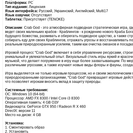
Платформа:
PC
Тип издания:
Лицензия
Язык интерфейса:
Русский, Украинский, Английский, Multi17
Язык озвучки:
Отсутствует
Таблетка:
Присутствует (TENOKE)
Описание
: Crab God - это атмосферная подводная стратегическая игра, г
ведет своих маленьких крабов - Краблингов - к рождению нового Краба Бог
будущего божества, развивать и оберегать подводное царство, а также с
собирать еду для своих Краблингов, отражать угрозы и восстанавливать п
реальным природоохранным усилиям, таким как очистка океанов и посадка
Игровой процесс "Crab God" включает в себя управление ресурсами, стро
уникальный и увлекательный опыт. Визуальный стиль игры яркий и крас
музыкой, что делает погружение в игру еще более захватывающим. По ме
различными угрозами, а также изучают новые виды флоры и фауны, соз
Игра выделяется не только игровым процессом, но и своим экологически
природоохранными организациями, "Crab God" превращает игровые дейст
что позволяет игрокам вносить вклад в защиту природы.
Системные требования:
ОС: Windows 10 (64-bit)
Процессор: AMD FX 8300 / Intel Core i3 8300
Оперативная память: 4 GB ОЗУ
Видеокарта: GeForce GTX 950 / Radeon R X 460
DirectX: версии 11
Место на диске: 4 GB
Установка:
1. Смонтировать образ
2. Установить