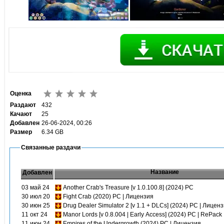
Оценка
Раздают
432
Качают
25
Добавлен
26-06-2024, 00:26
Размер
6.34 GB
Связанные раздачи
Название
Добавлен
03 май 24
Another Crab's Treasure [v 1.0.100.8] (2024) PC
30 июл 20
Fight Crab (2020) PC | Лицензия
30 июн 25
Drug Dealer Simulator 2 [v 1.1 + DLCs] (2024) PC | Лицен
11 окт 24
Manor Lords [v 0.8.004 | Early Access] (2024) PC | RePack
11 июн 24
Empires of the Undergrowth (2024) PC | Лицензия