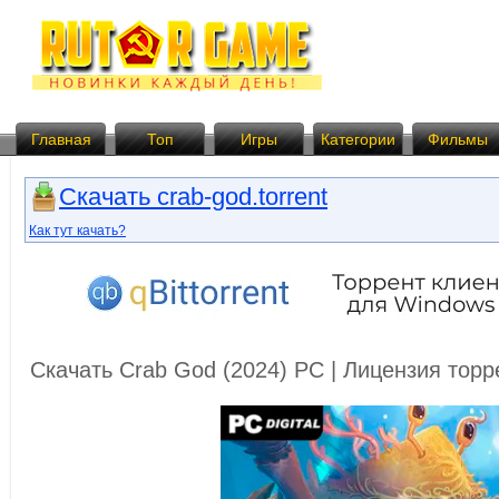
Главная
Топ
Игры
Категории
Фильмы
Скачать crab-god.torrent
Как тут качать?
Скачать Crab God (2024) PC | Лицензия тор