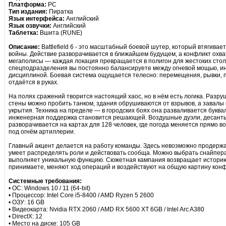
Платформа:
PC
Тип издания:
Пиратка
Язык интерфейса:
Английский
Язык озвучки:
Английский
Таблетка:
Вшита (RUNE)
Описание:
Battlefield 6 - это масштабный боевой шутер, который втягива
войны. Действие разворачивается в ближайшем будущем, а конфликт охва
мегаполисы — каждая локация превращается в полигон для жестоких стол
спецподразделения вы постоянно балансируете между огневой мощью, и
дисциплиной. Боевая система ощущается телесно: перемещения, рывки, 
отдаётся в руках.
На полях сражений творится настоящий хаос, но в нём есть логика. Разр
стены можно пробить танком, здания обрушиваются от взрывов, а завал
укрытия. Техника на пределе — в городских боях она разваливается буква
инженерная поддержка становится решающей. Воздушные дуэли, десанты,
разворачивается на картах для 128 человек, где погода меняется прямо 
под огнём артиллерии.
Главный акцент делается на работу команды. Здесь невозможно продержат
умеет распределять роли и действовать сообща. Можно выбрать снайпера,
выполняет уникальную функцию. Сюжетная кампания возвращает историю
принимаете, меняют ход операций и воздействуют на общую картину конф
Системные требования:
• ОС: Windows 10 / 11 (64-bit)
• Процессор: Intel Core i5-8400 / AMD Ryzen 5 2600
• ОЗУ: 16 GB
• Видеокарта: Nvidia RTX 2060 / AMD RX 5600 XT 6GB / Intel Arc A380
• DirectX: 12
• Место на диске: 105 GB