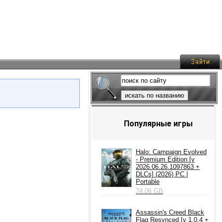
искать по названию
Популярные игры
Halo: Campaign Evolved
- Premium Edition [v
2026.06.26.1097863 +
DLCs] (2026) PC |
Portable
74.06 GB
Assassin's Creed Black
Flag Resynced [v 1.0.4 +