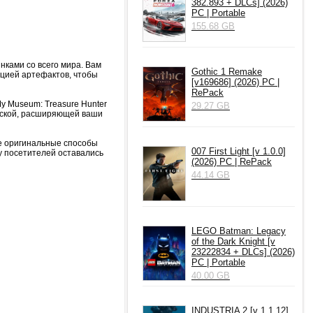
382.893 + DLCs] (2026)
PC | Portable
155.68 GB
нками со всего мира. Вам
Gothic 1 Remake
ацией артефактов, чтобы
[v169686] (2026) PC |
RePack
y Museum: Treasure Hunter
29.27 GB
ноской, расширяющей ваши
те оригинальные способы
007 First Light [v 1.0.0]
у посетителей оставались
(2026) PC | RePack
44.14 GB
LEGO Batman: Legacy
of the Dark Knight [v
23222834 + DLCs] (2026)
PC | Portable
40.00 GB
INDUSTRIA 2 [v 1.1.12]