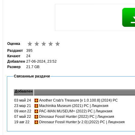
Оценка
Раздают
395
Качают
24
Добавлен
27-06-2024, 23:52
Размер
21.7 GB
Связанные раздачи
Добавлен
03 май 24
Another Crab's Treasure [v 1.0.100.8] (2024) PC
23 мар 21
Machinika Museum (2021) PC | Лицензия
09 июл 22
PAC-MAN MUSEUM+ (2022) PC | Лицензия
07 май 22
Dinosaur Fossil Hunter (2022) PC | Лицензия
19 авг 22
Dinosaur Fossil Hunter [v 2.0] (2022) PC | Лицензия