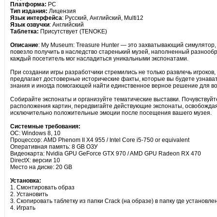
Платформа:
PC
Тип издания:
Лицензия
Язык интерфейса
: Русский, Английский, Multi12
Язык озвучки
: Английский
Таблетка:
Присутствует (TENOKE)
Описание
: My Museum: Treasure Hunter — это захватывающий симулятор,
повезло получить в наследство старенький музей, наполненный разнооб
каждый посетитель мог насладиться уникальными экспонатами.
При создании игры разработчики стремились не только развлечь игроков,
предлагает достоверные исторические факты, которые вы будете узнава
знания и иногда помогающей найти единственное верное решение для во
Собирайте экспонаты и организуйте тематические выставки. Почувствуйт
расположения картин, передвигайте действующие экспонаты, освобождая
исключительно положительные эмоции после посещения вашего музея.
Системные требования:
ОС: Windows 8, 10
Процессор: AMD Phenom II X4 955 / Intel Core i5-750 or equivalent
Оперативная память: 8 GB ОЗУ
Видеокарта: Nvidia GPU GeForce GTX 970 / AMD GPU Radeon RX 470
DirectX: версии 10
Место на диске: 20 GB
Установка:
1. Смонтировать образ
2. Установить
3. Скопировать таблетку из папки Crack (на образе) в папку где установле
4. Играть