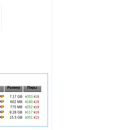
Размер
Пиры
0
7.17 GB
353
18
0
602 MB
180
19
0
775 MB
252
19
0
9.28 GB
117
16
0
15.5 GB
351
15