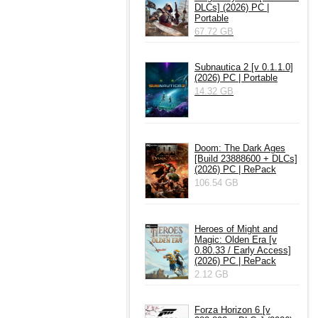
DLCs] (2026) PC |
Portable
67.72 GB
Subnautica 2 [v 0.1.1.0]
(2026) PC | Portable
14.32 GB
Doom: The Dark Ages
[Build 23888600 + DLCs]
(2026) PC | RePack
106.54 GB
Heroes of Might and
Magic: Olden Era [v
0.80.33 / Early Access]
(2026) PC | RePack
2.12 GB
Forza Horizon 6 [v