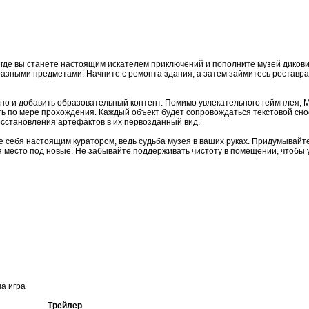
 где вы станете настоящим искателем приключений и пополните музей дикови
разными предметами. Начните с ремонта здания, а затем займитесь реставр
 но и добавить образовательный контент. Помимо увлекательного геймплея, M
ть по мере прохождения. Каждый объект будет сопровождаться текстовой с
сстановления артефактов в их первозданный вид.
е себя настоящим куратором, ведь судьба музея в ваших руках. Придумывай
 место под новые. Не забывайте поддерживать чистоту в помещении, чтобы 
на игра
Трейлер