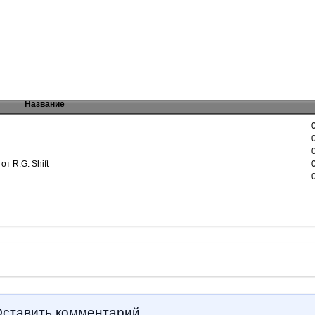
Название
от R.G. Shift
ставить комментарий