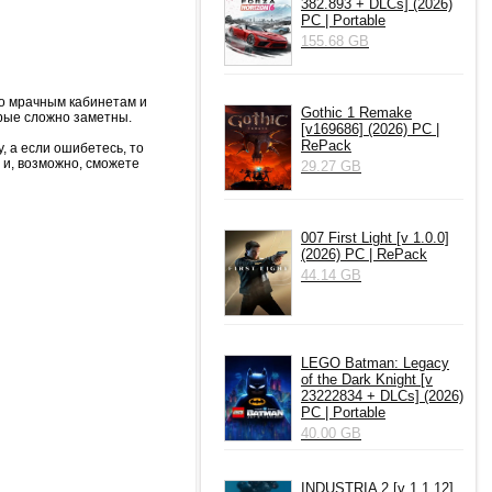
382.893 + DLCs] (2026)
PC | Portable
155.68 GB
по мрачным кабинетам и
Gothic 1 Remake
орые сложно заметны.
[v169686] (2026) PC |
RePack
, а если ошибетесь, то
 и, возможно, сможете
29.27 GB
007 First Light [v 1.0.0]
(2026) PC | RePack
44.14 GB
LEGO Batman: Legacy
of the Dark Knight [v
23222834 + DLCs] (2026)
PC | Portable
40.00 GB
INDUSTRIA 2 [v 1.1.12]