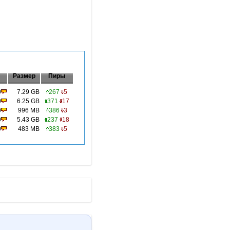
Размер
Пиры
0
7.29 GB
267
5
0
6.25 GB
371
17
0
996 MB
386
3
0
5.43 GB
237
18
0
483 MB
383
5