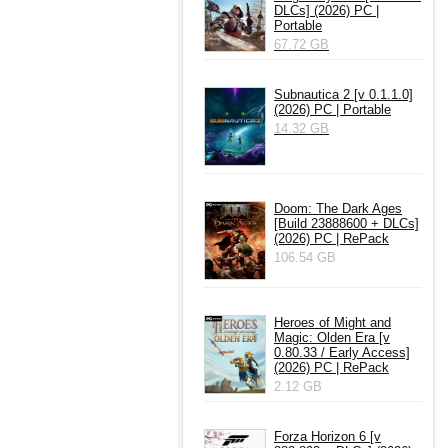
DLCs] (2026) PC |
Portable
67.72 GB
Subnautica 2 [v 0.1.1.0]
(2026) PC | Portable
14.32 GB
Doom: The Dark Ages
[Build 23888600 + DLCs]
(2026) PC | RePack
106.54 GB
Heroes of Might and
Magic: Olden Era [v
0.80.33 / Early Access]
(2026) PC | RePack
2.12 GB
Forza Horizon 6 [v