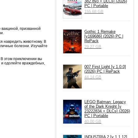
382.893 + DLCs] (2026)
PC | Portable
155.68 GB
е вакциной, призванной
Gothic 1 Remake
и.
[v169686] (2026) PC |
RePack
ся навредить животному. В
зличные болезни. Изучайте
29.27 GB
. В этом приключении вы
и и одолейте враждебных,
007 First Light [v 1.0.0]
(2026) PC | RePack
44.14 GB
LEGO Batman: Legacy
of the Dark Knight [v
23222834 + DLCs] (2026)
PC | Portable
40.00 GB
INDUSTRIA 2 [v 1.1.12]