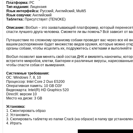
Платформа:
PC
Тип издания:
Лицензия
Язык интерфейса:
Русский, Английский, Multi5
Язык озвучки:
Английский
Таблетка:
Присутствует (TENOKE)
Описание:
BioGun – это захватывающий платформер, который перенесет в
спасти лучшего друга человека. Сможете ли вы помочь? Всё зависит от ва
Путешествие по сложному организму собаки проведет вас через все её в
вашем распоряжении будет множество видов оружия, которые можно отк
органы собаки, чтобы исцелить их, подружитесь с клетками и выполняйте
BioGun позволит вам менять свой состав ДНК и вживлять наночипы, кото
встретите микробов, клетки, бактерии и различные вирусы, нарисованны
чтобы спасти собак от вымирания.
Системные требования:
ОС: Windows 7, 8, 10
Процессор: Intel Core 2 Duo E5200
Оперативная память: 10 GB ОЗУ
Видеокарта: Intel(R) HD Graphics 520
DirectX: версии 10
Место на диске: 3 GB
Установка:
1. Смонтировать образ
2. Установить
3. Скопировать таблетку из папки Crack (на образе) в папку где установле
4. Играть