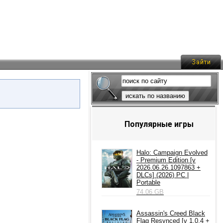
искать по названию
Популярные игры
Halo: Campaign Evolved
- Premium Edition [v
2026.06.26.1097863 +
DLCs] (2026) PC |
Portable
74.06 GB
Assassin's Creed Black
Flag Resynced [v 1.0.4 +