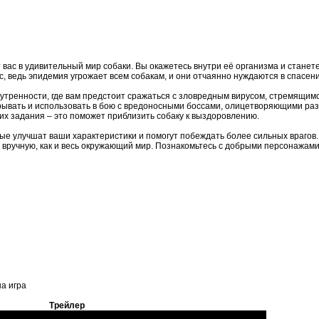
ас в удивительный мир собаки. Вы окажетесь внутри её организма и станет
с, ведь эпидемия угрожает всем собакам, и они отчаянно нуждаются в спасени
нутренности, где вам предстоит сражаться с зловредным вирусом, стремящим
рывать и использовать в бою с вредоносными боссами, олицетворяющими ра
 их задания – это поможет приблизить собаку к выздоровлению.
рые улучшат ваши характеристики и помогут побеждать более сильных врагов
е вручную, как и весь окружающий мир. Познакомьтесь с добрыми персонажам
на игра
Трейлер