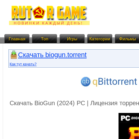
Главная
Топ
Игры
Категории
Фильмы
Скачать biogun.torrent
Как тут качать?
Скачать BioGun (2024) PC | Лицензия торре