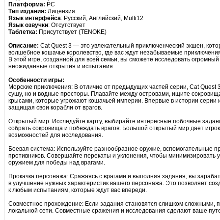
Платформа:
PC
Тип издания:
Лицензия
Язык интерфейса
: Русский, Английский, Multi12
Язык озвучки
: Отсутствует
Таблетка:
Присутствует (TENOKE)
Описание:
Cat Quest 3 — это увлекательный приключенческий экшен, кото
волшебное кошачье королевство, где вас ждут незабываемые приключени
В этой игре, созданной для всей семьи, вы сможете исследовать огромный
неожиданные открытия и испытания.
Особенности игры:
Морские приключения: В отличие от предыдущих частей серии, Cat Quest 3
сушу, но и водные просторы. Плавайте между островами, ищите сокровищ
крысами, которые угрожают кошачьей империи. Впервые в истории серии иг
защищая свои корабли от врагов.
Открытый мир: Исследуйте карту, выбирайте интересные побочные задани
собрать сокровища и побеждать врагов. Большой открытый мир дает игро
возможностей для исследования.
Боевая система: Используйте разнообразное оружие, вспомогательные п
противников. Совершайте перекаты и уклонения, чтобы минимизировать у
оружием для победы над врагами.
Прокачка персонажа: Сражаясь с врагами и выполняя задания, вы зараба
в улучшение нужных характеристик вашего персонажа. Это позволяет соз
к любым испытаниям, которые ждут вас впереди.
Совместное прохождение: Если задания становятся слишком сложными, пр
локальной сети. Совместные сражения и исследования сделают ваше пут