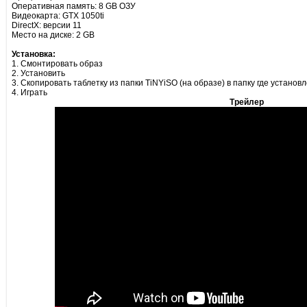
Оперативная память: 8 GB ОЗУ
Видеокарта: GTX 1050ti
DirectX: версии 11
Место на диске: 2 GB
Установка:
1. Смонтировать образ
2. Установить
3. Скопировать таблетку из папки TiNYiSO (на образе) в папку где установ
4. Играть
Трейлер