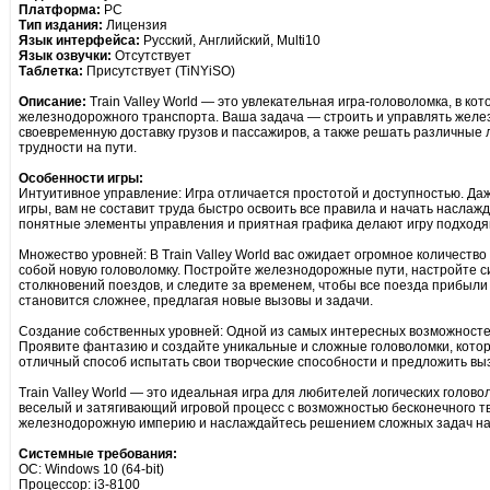
Платформа:
PC
Тип издания:
Лицензия
Язык интерфейса:
Русский, Английский, Multi10
Язык озвучки:
Отсутствует
Таблетка:
Присутствует (TiNYiSO)
Описание:
Train Valley World — это увлекательная игра-головоломка, в ко
железнодорожного транспорта. Ваша задача — строить и управлять жел
своевременную доставку грузов и пассажиров, а также решать различные 
трудности на пути.
Особенности игры:
Интуитивное управление: Игра отличается простотой и доступностью. Даж
игры, вам не составит труда быстро освоить все правила и начать насла
понятные элементы управления и приятная графика делают игру подходящ
Множество уровней: В Train Valley World вас ожидает огромное количеств
собой новую головоломку. Постройте железнодорожные пути, настройте с
столкновений поездов, и следите за временем, чтобы все поезда прибыл
становится сложнее, предлагая новые вызовы и задачи.
Создание собственных уровней: Одной из самых интересных возможносте
Проявите фантазию и создайте уникальные и сложные головоломки, которы
отличный способ испытать свои творческие способности и предложить выз
Train Valley World — это идеальная игра для любителей логических голово
веселый и затягивающий игровой процесс с возможностью бесконечного т
железнодорожную империю и наслаждайтесь решением сложных задач на п
Системные требования:
ОС: Windows 10 (64-bit)
Процессор: i3-8100