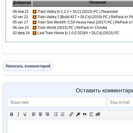
Название
Добавлен
08 янв 21
Train Valley [v 1.2.2 + DLC] (2015) PC | Лицензия
02 окт 22
Train Valley 2 [Build #27 + DLCs] (2019) PC | RePack от Fit
05 окт 17
Train Sim World®: CSX Heavy Haul (2017) PC | RePack от
06 сен 23
Train World (2023) PC | RePack от Chovka
02 фев 24
Last Train Home [v 1.0.0.32264 + DLCs] (2023) PC
Написать комментарий
Оставить комментар