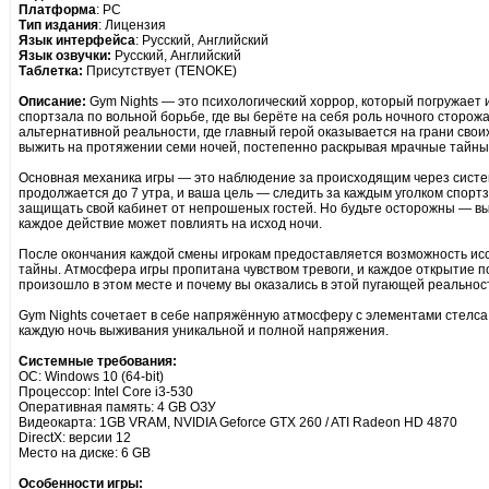
Платформа
: PC
Тип издания
: Лицензия
Язык интерфейса
: Русский, Английский
Язык озвучки:
Русский, Английский
Таблетка:
Присутствует (TENOKE)
Описание:
Gym Nights — это психологический хоррор, который погружает
спортзала по вольной борьбе, где вы берёте на себя роль ночного сторож
альтернативной реальности, где главный герой оказывается на грани сво
выжить на протяжении семи ночей, постепенно раскрывая мрачные тайны 
Основная механика игры — это наблюдение за происходящим через сист
продолжается до 7 утра, и ваша цель — следить за каждым уголком спорт
защищать свой кабинет от непрошеных гостей. Но будьте осторожны — вы
каждое действие может повлиять на исход ночи.
После окончания каждой смены игрокам предоставляется возможность исс
тайны. Атмосфера игры пропитана чувством тревоги, и каждое открытие по
произошло в этом месте и почему вы оказались в этой пугающей реальнос
Gym Nights сочетает в себе напряжённую атмосферу с элементами стелса 
каждую ночь выживания уникальной и полной напряжения.
Системные требования:
ОС: Windows 10 (64-bit)
Процессор: Intel Core i3-530
Оперативная память: 4 GB ОЗУ
Видеокарта: 1GB VRAM, NVIDIA Geforce GTX 260 / ATI Radeon HD 4870
DirectX: версии 12
Место на диске: 6 GB
Особенности игры: