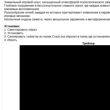
Уникальный игровой опыт, насыщенный атмосферой психологического ужа
Глубокое погружение в бессознательное главного героя, где каждая комна
ключевые воспоминания.
Разнообразие ночей, каждая из которых претерпевает изменения в окруж
игровые механики.
Необычная подача сюжета, через визуальное окружение и метафорически
Установка:
1. Смонтировать образ
2. Установить
3. Скопировать таблетку из папки Crack (на образе) в папку где установлен
4. Играть
Трейлер