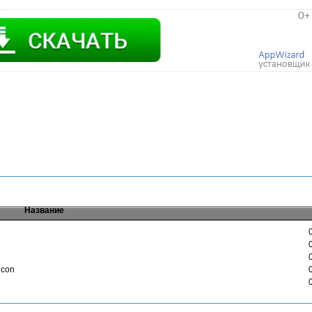
Название
icon