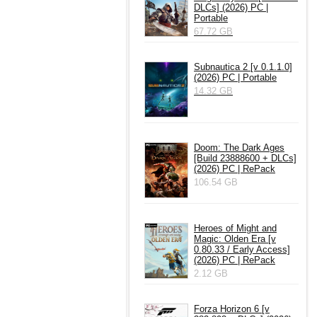
DLCs] (2026) PC |
Portable
67.72 GB
Subnautica 2 [v 0.1.1.0]
(2026) PC | Portable
14.32 GB
Doom: The Dark Ages
[Build 23888600 + DLCs]
(2026) PC | RePack
106.54 GB
Heroes of Might and
Magic: Olden Era [v
0.80.33 / Early Access]
(2026) PC | RePack
2.12 GB
Forza Horizon 6 [v