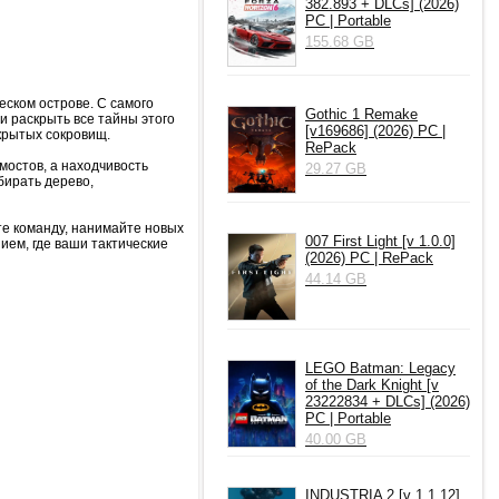
382.893 + DLCs] (2026)
PC | Portable
155.68 GB
еском острове. С самого
Gothic 1 Remake
и раскрыть все тайны этого
[v169686] (2026) PC |
крытых сокровищ.
RePack
мостов, а находчивость
29.27 GB
бирать дерево,
те команду, нанимайте новых
007 First Light [v 1.0.0]
ием, где ваши тактические
(2026) PC | RePack
44.14 GB
LEGO Batman: Legacy
of the Dark Knight [v
23222834 + DLCs] (2026)
PC | Portable
40.00 GB
INDUSTRIA 2 [v 1.1.12]