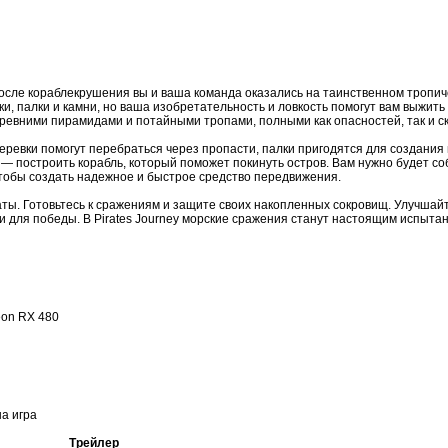
а после кораблекрушения вы и ваша команда оказались на таинственном тропич
и, палки и камни, но ваша изобретательность и ловкость помогут вам выжить 
древними пирамидами и потайными тропами, полными как опасностей, так и с
ревки помогут перебраться через пропасти, палки пригодятся для создания 
— построить корабль, который поможет покинуть остров. Вам нужно будет со
чтобы создать надежное и быстрое средство передвижения.
аты. Готовьтесь к сражениям и защите своих накопленных сокровищ. Улучшай
 для победы. В Pirates Journey морские сражения станут настоящим испытан
eon RX 480
на игра
Трейлер