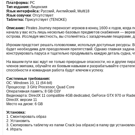
Платформа:
PC
Тип издания:
Лицензия
Язык интерфейса:
Русский, Английский, Multi18
Язык озвучки
: Отсутствует
Таблетка:
Присутствует (TENOKE)
Описание:
Pirates Journey переносит игроков в конец 1600-х годов, когд
начала у вас есть лишь несколько базовых предметов снабжения — веревк
острова. Исследуя местность, вы столкнётесь с загадочными пещерами, 
Игрокам предстоит решать головоломки, используя доступные ресурсы. Ве
будет необходима для преодоления препятствий. Однако главная задача 
конструировать паруса и тщательно продумывать каждую деталь судна, 
На вашем пути вас ждут не только природные опасности, но и другие пир
членов экипажа, обучайте их боевым навыкам и разрабатывайте стратегии
способности и командная работа будут ключом к успеху.
Системные требования:
ОС: Windows 10, 11 (64-bit)
Процессор: 3 GHz Processor, Quad Core
Оперативная память: 8 GB ОЗУ
Видеокарта: DirectX 11 compatible 4GB dedicated, GeForce GTX 970 or Rad
DirectX: версии 11
Место на диске: 6 GB
Установка:
1. Смонтировать образ
2. Установить
3. Скопировать таблетку из папки Crack (на образе) в папку где установле
4. Играть