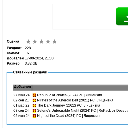
Оценка
Раздают
228
Качают
16
Добавлен
17-09-2024, 21:30
Размер
3.82 GB
Связанные раздачи
Добавлен
27 июн 24
Republic of Pirates (2024) PC | Лицензия
02 сен 21
Pirates of the Asteroid Belt (2021) PC | Лицензия
01 мар 22
The Dark Journey (2022) PC | Лицензия
08 сен 24
Selene's Unbearable Night (2024) PC | RePack от Decept
02 июн 24
Night of the Dead (2024) PC | Лицензия