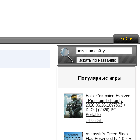
искать по названию
Популярные игры
Halo: Campaign Evolved
- Premium Edition [v
2026.06.26.1097863 +
DLCs] (2026) PC |
Portable
74.06 GB
Assassin's Creed Black
Flag Resynced [v 1.0.4 +