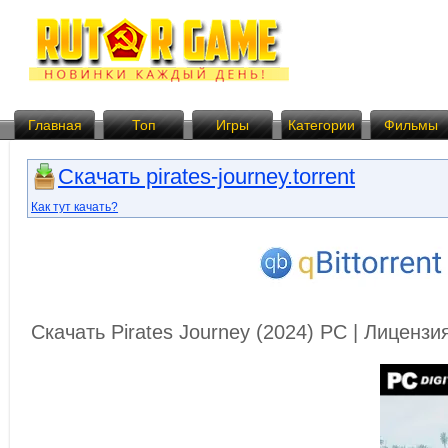
Главная
Топ
Игры
Категории
Фильмы
Скачать pirates-journey.torrent
Как тут качать?
Скачать Pirates Journey (2024) PC | Лиценз