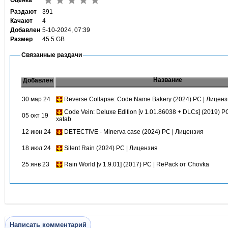
Оценка
Раздают
391
Качают
4
Добавлен
5-10-2024, 07:39
Размер
45.5 GB
Связанные раздачи
Название
Добавлен
30 мар 24
Reverse Collapse: Code Name Bakery (2024) PC | Лицен
Code Vein: Deluxe Edition [v 1.01.86038 + DLCs] (2019) P
05 окт 19
xatab
12 июн 24
DETECTIVE - Minerva case (2024) PC | Лицензия
18 июл 24
Silent Rain (2024) PC | Лицензия
25 янв 23
Rain World [v 1.9.01] (2017) PC | RePack от Chovka
Написать комментарий