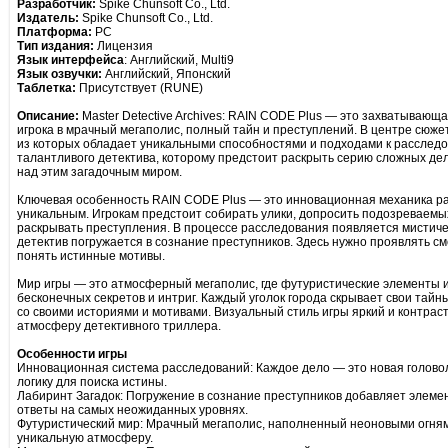
Разработчик:
Spike Chunsoft Co., Ltd.
Издатель:
Spike Chunsoft Co., Ltd.
Платформа:
PC
Тип издания:
Лицензия
Язык интерфейса
: Английский, Multi9
Язык озвучки:
Английский, Японский
Таблетка:
Присутствует (RUNE)
Описание:
Master Detective Archives: RAIN CODE Plus — это захватывающа
игрока в мрачный мегаполис, полный тайн и преступлений. В центре сюже
из которых обладает уникальными способностями и подходами к расследов
талантливого детектива, которому предстоит раскрыть серию сложных дел
над этим загадочным миром.
Ключевая особенность RAIN CODE Plus — это инновационная механика ра
уникальным. Игрокам предстоит собирать улики, допросить подозреваемы
раскрывать преступления. В процессе расследования появляется мистиче
детектив погружается в сознание преступников. Здесь нужно проявлять см
понять истинные мотивы.
Мир игры — это атмосферный мегаполис, где футуристические элементы 
бесконечных секретов и интриг. Каждый уголок города скрывает свои тайн
со своими историями и мотивами. Визуальный стиль игры яркий и контр
атмосферу детективного триллера.
Особенности игры
Инновационная система расследований: Каждое дело — это новая головол
логику для поиска истины.
Лабиринт Загадок: Погружение в сознание преступников добавляет элемен
ответы на самых неожиданных уровнях.
Футуристический мир: Мрачный мегаполис, наполненный неоновыми огнями
уникальную атмосферу.