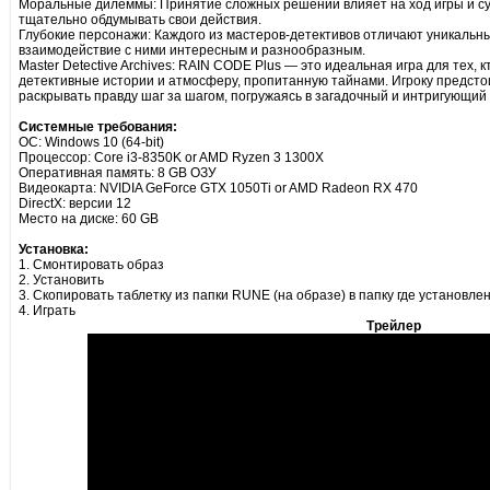
Моральные дилеммы: Принятие сложных решений влияет на ход игры и су
тщательно обдумывать свои действия.
Глубокие персонажи: Каждого из мастеров-детективов отличают уникальны
взаимодействие с ними интересным и разнообразным.
Master Detective Archives: RAIN CODE Plus — это идеальная игра для тех,
детективные истории и атмосферу, пропитанную тайнами. Игроку предст
раскрывать правду шаг за шагом, погружаясь в загадочный и интригующий
Системные требования:
ОС: Windows 10 (64-bit)
Процессор: Core i3-8350K or AMD Ryzen 3 1300X
Оперативная память: 8 GB ОЗУ
Видеокарта: NVIDIA GeForce GTX 1050Ti or AMD Radeon RX 470
DirectX: версии 12
Место на диске: 60 GB
Установка:
1. Смонтировать образ
2. Установить
3. Скопировать таблетку из папки RUNE (на образе) в папку где установле
4. Играть
Трейлер