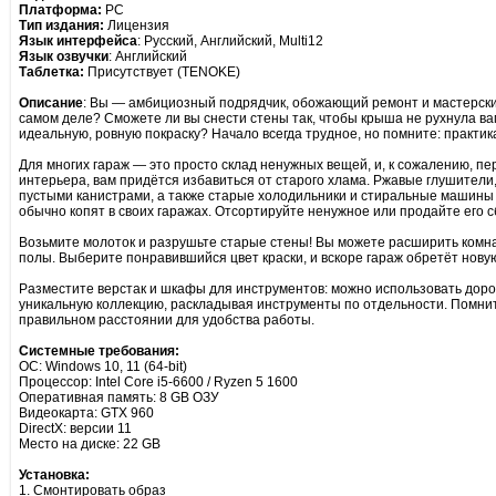
Платформа:
PC
Тип издания:
Лицензия
Язык интерфейса
: Русский, Английский, Multi12
Язык озвучки
: Английский
Таблетка:
Присутствует (TENOKE)
Описание
: Вы — амбициозный подрядчик, обожающий ремонт и мастерские.
самом деле? Сможете ли вы снести стены так, чтобы крыша не рухнула ва
идеальную, ровную покраску? Начало всегда трудное, но помните: практик
Для многих гараж — это просто склад ненужных вещей, и, к сожалению, пе
интерьера, вам придётся избавиться от старого хлама. Ржавые глушители
пустыми канистрами, а также старые холодильники и стиральные машины 
обычно копят в своих гаражах. Отсортируйте ненужное или продайте его
Возьмите молоток и разрушьте старые стены! Вы можете расширить комна
полы. Выберите понравившийся цвет краски, и вскоре гараж обретёт нову
Разместите верстак и шкафы для инструментов: можно использовать доро
уникальную коллекцию, раскладывая инструменты по отдельности. Помните
правильном расстоянии для удобства работы.
Системные требования:
ОС: Windows 10, 11 (64-bit)
Процессор: Intel Core i5-6600 / Ryzen 5 1600
Оперативная память: 8 GB ОЗУ
Видеокарта: GTX 960
DirectX: версии 11
Место на диске: 22 GB
Установка:
1. Смонтировать образ