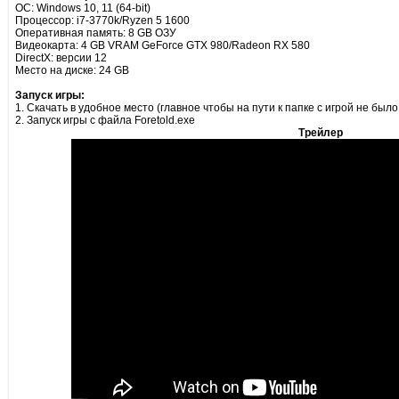
ОС: Windows 10, 11 (64-bit)
Процессор: i7-3770k/Ryzen 5 1600
Оперативная память: 8 GB ОЗУ
Видеокарта: 4 GB VRAM GeForce GTX 980/Radeon RX 580
DirectX: версии 12
Место на диске: 24 GB
Запуск игры:
1. Скачать в удобное место (главное чтобы на пути к папке с игрой не был
2. Запуск игры с файла Foretold.exe
Трейлер