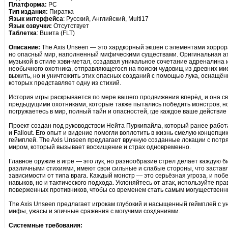
Платформа:
PC
Тип издания:
Пиратка
Язык интерфейса
: Русский, Английский, Multi17
Язык озвучки:
Отсутствует
Таблетка
: Вшита (FLT)
Описание:
The Axis Unseen — это хардкорный экшен с элементами хоррора
но опасный мир, наполненный мифическими существами. Оригинальная а
музыкой в стиле хэви-метал, создавая уникальное сочетание адреналина 
необычного охотника, отправляющегося на поиски чудовищ из древних ми
выжить, но и уничтожить этих опасных созданий с помощью лука, оснащён
которых представляет одну из стихий.
История игры раскрывается по мере вашего продвижения вперёд, и она св
предыдущими охотниками, которые также пытались победить монстров, но
погружаетесь в мир, полный тайн и опасностей, где каждое ваше действие
Проект создан под руководством Нейта Пуркипайла, который ранее работа
и Fallout. Его опыт и видение помогли воплотить в жизнь смелую концепц
геймплей. The Axis Unseen предлагает вручную созданные локации с по
миром, который вызывает восхищение и страх одновременно.
Главное оружие в игре — это лук, но разнообразие стрел делает каждую 
различными стихиями, имеют свои сильные и слабые стороны, что заставл
зависимости от типа врага. Каждый монстр — это серьёзная угроза, и поб
навыков, но и тактического подхода. Уклоняйтесь от атак, используйте пр
поверженных противников, чтобы со временем стать самым могущественны
The Axis Unseen предлагает игрокам глубокий и насыщенный геймплей с 
мифы, ужасы и эпичные сражения с могучими созданиями.
Системные требования: