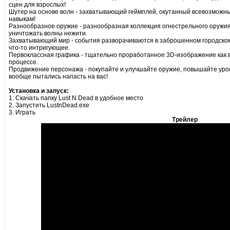
сцен для взрослых!
Шутер на основе волн - захватывающий геймплей, окутанный всевозможн
навыкам!
Разнообразное оружие - разнообразная коллекция огнестрельного оружия
уничтожать волны нежити.
Захватывающий мир - события разворачиваются в заброшенном городском 
что-то интригующее.
Первоклассная графика - тщательно проработанное 3D-изображение как во
процессе.
Продвижение персонажа - покупайте и улучшайте оружие, повышайте урове
вообще пытались напасть на вас!
Установка и запуск:
1. Скачать папку Lust N Dead в удобное место
2. Запустить LustnDead.exe
3. Играть
Трейлер