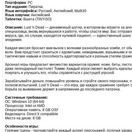
Платформа
: PC
Тип издания:
Пиратка
Язык интерфейса:
Русский, Английский, Multi30
Язык озвучки:
Английский
Таблетка:
Вшита (TiNYiSO)
Описание:
Lust 'n Dead — динамичный шутер, в котором вы играете за аге
спецназовца, вновь вернувшуюся к работе, чтобы спасти мир. Вас отправ
вируса, где, по слухам, находится нулевой пациент, — единственный шанс
эпидемии.
Каждая миссия бросает вам вызов с волнами разнообразных зомби, от о
волн. Вам предстоит сразиться с ядовитыми, невидимыми, взрывными и ги
тактические навыки и способность адаптироваться к разным стилям сраже
Арсенал игры предлагает множество вариантов оружия: ножи, биты, писто
даже легендарный пистолет Томми. Каждый игрок сможет выбрать идеально
покупать и улучшать его, чтобы справляться с растущей угрозой.
Зарабатывайте деньги, повышайте уровень и стройте своего персонажа, 
полном испытаний. Lust 'n Dead — это игра, где каждое сражение требует
борьба за выживание держит в напряжении до последнего патрона.
Системные требования:
ОС: Windows 10 (64-bit)
Процессор: Intel or AMD
Оперативная память: 8 GB ОЗУ
Видеокарта: Direct X compatible
Место на диске: 8 GB
Особенности игры:
Горячие сцены - прочувствуйте каждый аспект персонажей, получая удово