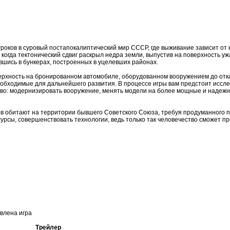
роков в суровый постапокалиптический мир СССР, где выживание зависит от н
когда тектонический сдвиг раскрыл недра земли, выпустив на поверхность у
вшись в бункерах, построенных в уцелевших районах.
верхность на бронированном автомобиле, оборудованном вооружением до отк
еобходимые для дальнейшего развития. В процессе игры вам предстоит иссл
тво: модернизировать вооружение, менять модели на более мощные и надежн
в обитают на территории бывшего Советского Союза, требуя продуманного 
сурсы, совершенствовать технологии, ведь только так человечество сможет 
овлена игра
Трейлер