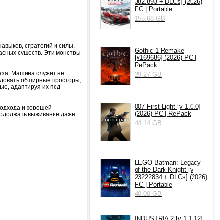
382.893 + DLCs] (2026)
PC | Portable
155.68 GB
авыков, стратегий и силы.
Gothic 1 Remake
жасных существ. Эти монстры
[v169686] (2026) PC |
RePack
аза. Машина служит не
29.27 GB
едовать обширные просторы,
ые, адаптируя их под
007 First Light [v 1.0.0]
подхода и хорошей
(2026) PC | RePack
продолжать выживание даже
44.14 GB
LEGO Batman: Legacy
of the Dark Knight [v
23222834 + DLCs] (2026)
PC | Portable
40.00 GB
INDUSTRIA 2 [v 1.1.12]