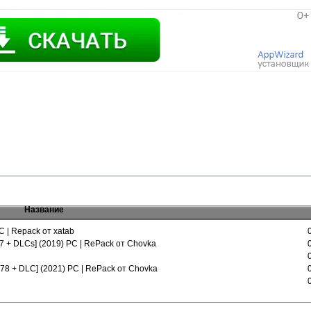
Название
C | Repack от xatab
87 + DLCs] (2019) PC | RePack от Chovka
5778 + DLC] (2021) PC | RePack от Chovka