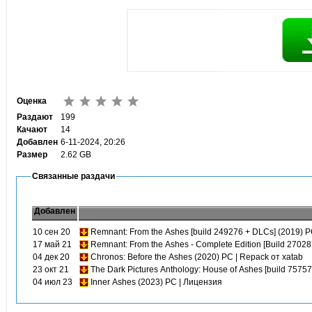
Оценка
Раздают
199
Качают
14
Добавлен
6-11-2024, 20:26
Размер
2.62 GB
Связанные раздачи
Добавлен
10 сен 20
Remnant: From the Ashes [build 249276 + DLCs] (2019) P
17 май 21
Remnant: From the Ashes - Complete Edition [Build 2702
04 дек 20
Chronos: Before the Ashes (2020) PC | Repack от xatab
23 окт 21
The Dark Pictures Anthology: House of Ashes [build 757
04 июл 23
Inner Ashes (2023) PC | Лицензия