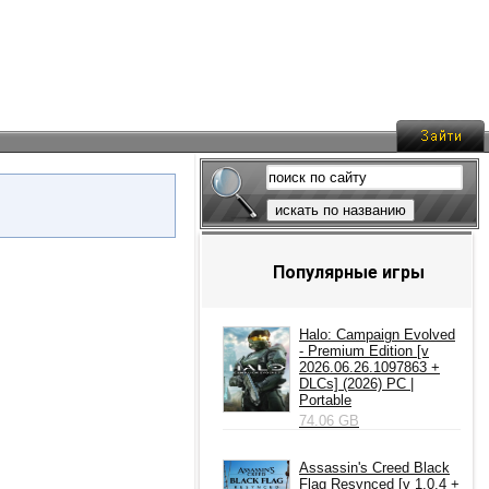
искать по названию
Популярные игры
Halo: Campaign Evolved
- Premium Edition [v
2026.06.26.1097863 +
DLCs] (2026) PC |
Portable
74.06 GB
Assassin's Creed Black
Flag Resynced [v 1.0.4 +