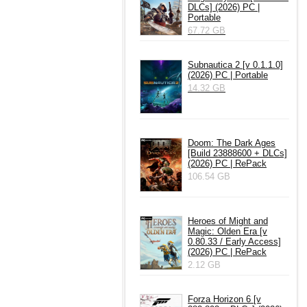
DLCs] (2026) PC |
Portable
67.72 GB
Subnautica 2 [v 0.1.1.0]
(2026) PC | Portable
14.32 GB
Doom: The Dark Ages
[Build 23888600 + DLCs]
(2026) PC | RePack
106.54 GB
Heroes of Might and
Magic: Olden Era [v
0.80.33 / Early Access]
(2026) PC | RePack
2.12 GB
Forza Horizon 6 [v