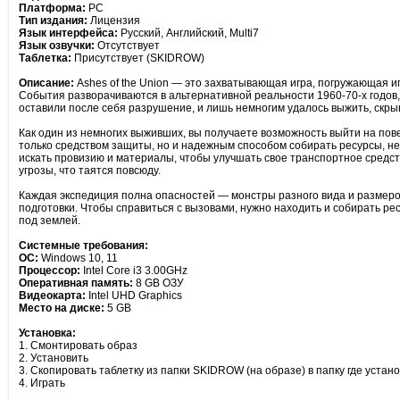
Платформа:
PC
Тип издания:
Лицензия
Язык интерфейса:
Русский, Английский, Multi7
Язык озвучки:
Отсутствует
Таблетка:
Присутствует (SKIDROW)
Описание:
Ashes of the Union — это захватывающая игра, погружающая иг
События разворачиваются в альтернативной реальности 1960-70-х годов, 
оставили после себя разрушение, и лишь немногим удалось выжить, скры
Как один из немногих выживших, вы получаете возможность выйти на по
только средством защиты, но и надежным способом собирать ресурсы, н
искать провизию и материалы, чтобы улучшать свое транспортное средс
угрозы, что таятся повсюду.
Каждая экспедиция полна опасностей — монстры разного вида и размеро
подготовки. Чтобы справиться с вызовами, нужно находить и собирать ре
под землей.
Системные требования:
ОС:
Windows 10, 11
Процессор:
Intel Core i3 3.00GHz
Оперативная память:
8 GB ОЗУ
Видеокарта:
Intel UHD Graphics
Место на диске:
5 GB
Установка:
1. Смонтировать образ
2. Установить
3. Скопировать таблетку из папки SKIDROW (на образе) в папку где устан
4. Играть