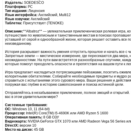
Издатель:
SOEDESCO
Платформа:
PC
Тип издания:
Лицензия
Язык интерфейса:
Английский, Multi12
Язык озвучки:
Английский
Таблетка:
Присутствует (TENOKE)
Описание:
**Albatroz** — увлекательная приключенческая ролевая игра, 
путешествие по живописным и таинственным местам в поисках пропавшего
уставшей от серой и однообразной жизни, которая решает оставить все п
неизведанному.
История раскрывает важность умения отпустить прошлое и начать все с чи
Запретные земли — мистическое измерение, где пересекаются два мира, 
неожиданностями. На пути вам встретятся разнообразные спутники, кажд
которые помогут преодолеть опасности и препятствия на вашем пути к ле
Игра предлагает насладиться потрясающими пейзажами, посетить оживле
колоритными обитателями. Собирайте необходимые предметы и мудро ра
справиться с испытаниями этого сурового мира. Ваши решения и действия
погружая вас глубже в историю самопознания и поиска истинной цели.
Отправляйтесь в незабываемое приключение, полное эмоций и открытий. К
вас в этом удивительном мире?
Системные требования:
ОС:
Windows 10, 11 (64-bit)
Процессор:
Intel(R) Core(TM) i5-4690K или AMD Ryzen 5 1600
Оперативная память:
8 GB ОЗУ
Видеокарта:
NVIDIA GeForce GTX 1070 или AMD Radeon Vega 56 Series ил
DirectX:
версии 10
Место на диске:
45 GB