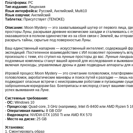
Платформа:
PC
Тип издания:
Лицензия
Язык интерфейса:
Русский, Английский, Multi10
Язык озвучки:
Английский
Таблетка:
Присутствует (TENOKE)
Описание:
Moon Mystery — это захватывающий шутер от первого лица, где
просторы Луны, раскрывая древние космические загадки и сталкиваясь с 
оказавшегося в полном одиночестве из-за сбоя связи с Землей, вы отпра
раскрыть тайны, скрытые под поверхностью Луны.
Ваш единственный напарник — искусственный интеллект, содержащий фр
экспедиций. Постепенное взаимодействие с ИИ позволяет проникнуть вглу
произошло с теми, кто ступил на лунные просторы до вас. Лунные ланд
подземные комплексы станут вашей ареной для исследования и выживани
включая луноходы, управляемые дроны и даже подводные аппараты для и
Игровой процесс Moon Mystery — это сочетание головоломок, платформин
головоломок, акробатические маневры и поиск путей к разгадке — лишь на
поджидают опасные встречи с неисправными роботами и пугающими суще
заброшенным коридорам баз. Боеприпасы и кислород станут вашими главн
успех выживания на Луне.
Системные требования:
-
ОС:
Windows 10
-
Процессор:
Quad-core, 3 GHz (например, Intel i5-8400 или AMD Ryzen 5 1
-
Оперативная память:
8 GB ОЗУ
-
Видеокарта:
NVIDIA GTX 1050 Ti или AMD RX 570
-
Место на диске:
25 GB
Установка:
1. Смонтировать образ