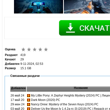
Оценка
Раздают
419
Качают
29
Добавлен
9-11-2024, 02:53
Размер
15.1 GB
Связанные раздачи
Название
Добавлен
26 май 24
My Little Pony: A Zephyr Heights Mystery (2024) PC | Лиц
17 май 20
Dark Moon (2020) PC
29 июн 24
Nancy Drew: Mystery of the Seven Keys (2024) PC
03 май 20
Deliver Us the Moon [v 1.4.2a-rc-3] (2019) PC | Repack от 