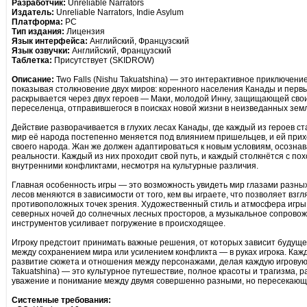
Разработчик:
Unreliable Narrators
Издатель:
Unreliable Narrators, Indie Asylum
Платформа:
PC
Тип издания:
Лицензия
Язык интерфейса:
Английский, Французский
Язык озвучки:
Английский, Французский
Таблетка:
Присутствует (SKIDROW)
Описание:
Two Falls (Nishu Takuatshina) — это интерактивное приключение,
показывая столкновение двух миров: коренного населения Канады и перв
раскрывается через двух героев — Маки, молодой Инну, защищающей свои 
переселенца, отправившегося в поисках новой жизни в неизведанных зем
Действие разворачивается в глухих лесах Канады, где каждый из героев ст
мир её народа постепенно меняется под влиянием пришельцев, и ей прих
своего народа. Жан же должен адаптироваться к новым условиям, осознава
реальности. Каждый из них проходит свой путь, и каждый столкнётся с 
внутренними конфликтами, несмотря на культурные различия.
Главная особенность игры — это возможность увидеть мир глазами разных
лесов меняются в зависимости от того, кем вы играете, что позволяет взгл
противоположных точек зрения. Художественный стиль и атмосфера игры 
северных ночей до солнечных лесных просторов, а музыкальное сопрово
инструментов усиливает погружение в происходящее.
Игроку предстоит принимать важные решения, от которых зависит будущ
между сохранением мира или усилением конфликта — в руках игрока. Каж
развитие сюжета и отношения между персонажами, делая каждую игровую с
Takuatshina) — это культурное путешествие, полное красоты и трагизма, 
уважение и понимание между двумя совершенно разными, но пересекающ
Системные требования: