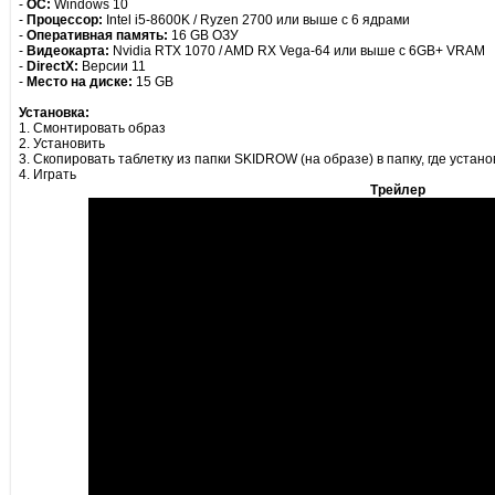
-
ОС:
Windows 10
-
Процессор:
Intel i5-8600K / Ryzen 2700 или выше с 6 ядрами
-
Оперативная память:
16 GB ОЗУ
-
Видеокарта:
Nvidia RTX 1070 / AMD RX Vega-64 или выше с 6GB+ VRAM
-
DirectX:
Версии 11
-
Место на диске:
15 GB
Установка:
1. Смонтировать образ
2. Установить
3. Скопировать таблетку из папки SKIDROW (на образе) в папку, где устан
4. Играть
Трейлер