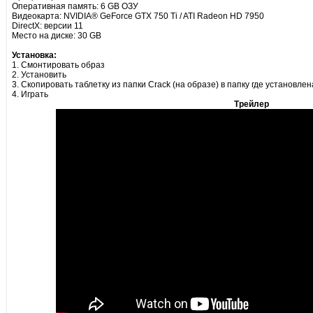
Оперативная память: 6 GB ОЗУ
Видеокарта: NVIDIA® GeForce GTX 750 Ti / ATI Radeon HD 7950
DirectX: версии 11
Место на диске: 30 GB
Установка:
1. Смонтировать образ
2. Установить
3. Скопировать таблетку из папки Crack (на образе) в папку где установлен
4. Играть
Трейлер