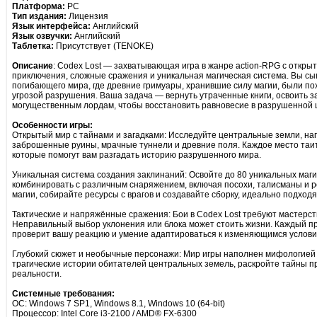
Платформа:
PC
Тип издания:
Лицензия
Язык интерфейса:
Английский
Язык озвучки:
Английский
Таблетка:
Присутствует (TENOKE)
Описание
: Codex Lost — захватывающая игра в жанре action-RPG с откры
приключения, сложные сражения и уникальная магическая система. Вы с
погибающего мира, где древние гримуары, хранившие силу магии, были по
угрозой разрушения. Ваша задача — вернуть утраченные книги, освоить 
могущественным лордам, чтобы восстановить равновесие в разрушенной 
Особенности игры:
Открытый мир с тайнами и загадками: Исследуйте центральные земли, н
заброшенные руины, мрачные туннели и древние поля. Каждое место таит
которые помогут вам разгадать историю разрушенного мира.
Уникальная система создания заклинаний: Освойте до 80 уникальных маг
комбинировать с различным снаряжением, включая посохи, талисманы и
магии, собирайте ресурсы с врагов и создавайте сборку, идеально подход
Тактические и напряжённые сражения: Бои в Codex Lost требуют мастерст
Неправильный выбор уклонения или блока может стоить жизни. Каждый пр
проверит вашу реакцию и умение адаптироваться к изменяющимся услови
Глубокий сюжет и необычные персонажи: Мир игры наполнен мифологией 
трагические истории обитателей центральных земель, раскройте тайны п
реальности.
Системные требования:
ОС: Windows 7 SP1, Windows 8.1, Windows 10 (64-bit)
Процессор: Intel Core i3-2100 / AMD® FX-6300