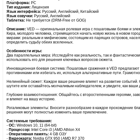
Платформа:
PC
Тип издания:
Лицензия
Язык интерфейса:
Русский, Английский, Китайский
Язык озвучки:
Русский, Английский
Таблетка:
Не требуется (DRM-Free от GOG)
Описание:
VED — оригинальная ролевая игра с пошаговыми боями и элем
Кира, молодого человека, стремящегося начать новую жизнь в новом гор
мирами: реальным и мифическим, состоящим из парящих островов, насел
определить судьбу обеих вселенных.
Особенности игры:
Два параллельных мира: Исследуйте как реальность, так и фантастическ
использовать его для решения ключевых вопросов сюжета.
Инновационная боевая система: Пошаговые сражения в VED предлагают г
противниками или избегать их, используя альтернативные пути. Грамотно
Нелинейный сюжет: Каждое ваше решение влияет на развитие событий. О
шутите или оставайтесь молчаливым наблюдателем, и увидите, как ваши 
Глубокие взаимоотношения: Общайтесь с второстепенными героями, заво
и влияют на вашу историю.
Рогаликовые элементы: Вносите разнообразие в каждое прохождение б
решения могут полностью изменить ваше приключение.
Системные требования:
-
ОС:
Windows 10, 11 (64-bit)
-
Процессор:
Intel Core i3 | AMD Athlon X4
-
Оперативная память:
4 GB ОЗУ
-
Видеокарта:
Nvidia GTX 950 | AMD R7 370