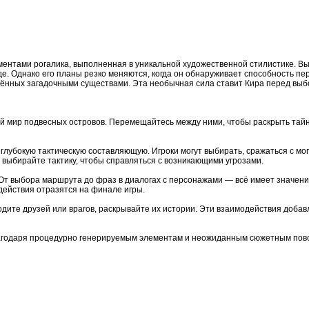
ентами рогалика, выполненная в уникальной художественной стилистике. Вы
оде. Однако его планы резко меняются, когда он обнаруживает способность п
ённых загадочными существами. Эта необычная сила ставит Кира перед выб
ий мир подвесных островов. Перемещайтесь между ними, чтобы раскрыть тайн
лубокую тактическую составляющую. Игроки могут выбирать, сражаться с м
 выбирайте тактику, чтобы справляться с возникающими угрозами.
т выбора маршрута до фраз в диалогах с персонажами — всё имеет значение
действия отразятся на финале игры.
дите друзей или врагов, раскрывайте их истории. Эти взаимодействия доба
лагодаря процедурно генерируемым элементам и неожиданным сюжетным пов