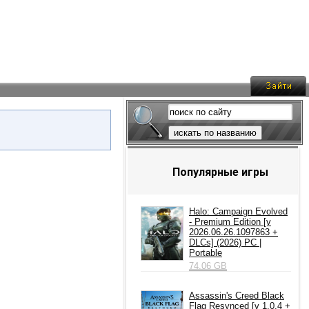
искать по названию
Популярные игры
Halo: Campaign Evolved
- Premium Edition [v
2026.06.26.1097863 +
DLCs] (2026) PC |
Portable
74.06 GB
Assassin's Creed Black
Flag Resynced [v 1.0.4 +