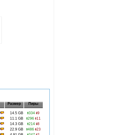
Размер
Пиры
0
14.5 GB
334
9
0
11.1 GB
296
11
0
14.3 GB
214
8
0
22.9 GB
486
23
0
4.91 GB
247
2