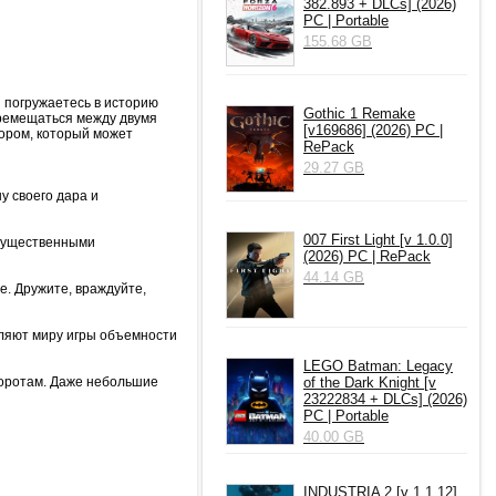
382.893 + DLCs] (2026)
PC | Portable
155.68 GB
 погружаетесь в историю
Gothic 1 Remake
еремещаться между двумя
[v169686] (2026) PC |
ором, который может
RePack
29.27 GB
у своего дара и
007 First Light [v 1.0.0]
огущественными
(2026) PC | RePack
44.14 GB
. Дружите, враждуйте,
вляют миру игры объемности
LEGO Batman: Legacy
оротам. Даже небольшие
of the Dark Knight [v
23222834 + DLCs] (2026)
PC | Portable
40.00 GB
INDUSTRIA 2 [v 1.1.12]