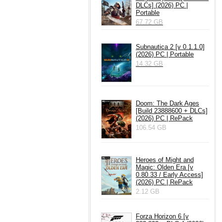
DLCs] (2026) PC |
Portable
67.72 GB
Subnautica 2 [v 0.1.1.0]
(2026) PC | Portable
14.32 GB
Doom: The Dark Ages
[Build 23888600 + DLCs]
(2026) PC | RePack
106.54 GB
Heroes of Might and
Magic: Olden Era [v
0.80.33 / Early Access]
(2026) PC | RePack
2.12 GB
Forza Horizon 6 [v